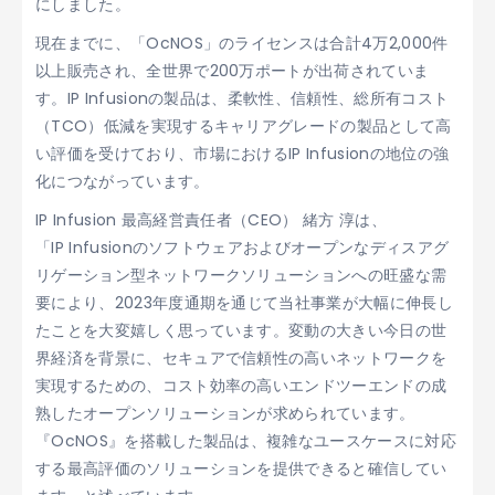
にしました。
現在までに、「OcNOS」のライセンスは合計4万2,000件
以上販売され、全世界で200万ポートが出荷されていま
す。IP Infusionの製品は、柔軟性、信頼性、総所有コスト
（TCO）低減を実現するキャリアグレードの製品として高
い評価を受けており、市場におけるIP Infusionの地位の強
化につながっています。
IP Infusion 最高経営責任者（CEO） 緒方 淳は、
「IP Infusionのソフトウェアおよびオープンなディスアグ
リゲーション型ネットワークソリューションへの旺盛な需
要により、2023年度通期を通じて当社事業が大幅に伸長し
たことを大変嬉しく思っています。変動の大きい今日の世
界経済を背景に、セキュアで信頼性の高いネットワークを
実現するための、コスト効率の高いエンドツーエンドの成
熟したオープンソリューションが求められています。
『OcNOS』を搭載した製品は、複雑なユースケースに対応
する最高評価のソリューションを提供できると確信してい