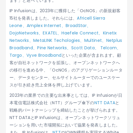
ます」と述べています。
IP Infusionは、2023年に獲得した「OcNOS」の新規顧客
15社を発表しました。それらには、
Africell Sierra
Leone、
Amplex Internet、
BroadStar、
DojoNetworks、
EXATEL、
Haefele Connect、
Kinetix
Networks、
MetaLINK Techologies、
Multinet、
Netplus
Broadband、
Pine Networks、
Scott Data、
Telcom、
Targo、
Vyve Broadband
といった企業が含まれます。顧
客が自社ネットワークを拡張し、オープンネットワークへ
の移行を進める中、「OcNOS」のアグリゲーションルータ
ー、データセンター、セルサイトルーターでのユースケー
スが引き続き売上全体を押し上げています。
2023年の業界での主要な出来事としては、IP Infusionが日
本電信電話株式会社（NTT）グループ傘下の
NTT DATA
と
戦略的パートナーシップを締結したことが挙げられます。
NTT DATAとIP Infusionは、オープンネットワークソリュ
ーションを用いた市場開拓において協業を発表しました。
また、IP Infusionは、
NTT
のIOWN構想を実現するWhite