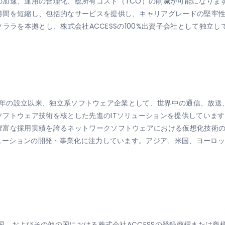
加速、運用の合理化、総所有コスト（TCO）の削減が可能になりま
時間を短縮し、包括的なサービスを提供し、キャリアグレードの堅牢性
タクララを本拠とし、株式会社ACCESSの100%出資子会社として独立
1984年の設立以来、独立系ソフトウェア企業として、世界中の通信、
フトウェア技術を核とした先進のITソリューションを提供しています
豊富な採用実績を誇るネットワークソフトウェアにおける仮想化技術
リューションの開発・事業化に注力しています。アジア、米国、ヨーロ
、米国、およびその他の国における株式会社ACCESSの登録商標または商