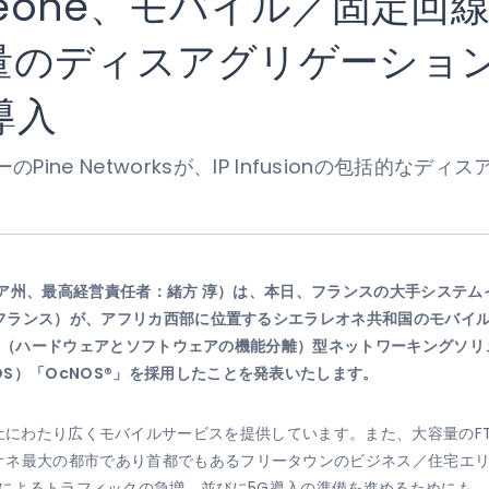
ierra Leone、モバイル／固
のディスアグリゲーション型
導入
ine Networksが、IP Infusionの包括的な
ア州、最高経営責任者：緒方 淳）は、本日、フランスの大手システム
フランス）が、アフリカ西部に位置するシエラレオネ共和国のモバイ
ハードウェアとソフトウェアの機能分離）型ネットワーキングソリューショ
S）「OcNOS®」を採用したことを発表いたします。
ラレオネ全土にわたり広くモバイルサービスを提供しています。また、大容量のFTTx
オネ最大の都市であり首都でもあるフリータウンのビジネス／住宅エ
、広範な4G提供によるトラフィックの急増、並びに5G導入の準備を進めるた