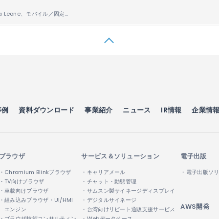
Africell Sierra Leone、モバイル／固定回線サービスの提供に向けて、大容量のディスアグリゲーション型IP／MPLS基幹ネットワークを導入
事例
資料ダウンロード
事業紹介
ニュース
IR情報
企業情
ブラウザ
サービス＆ソリューション
電子出版
・Chromium Blinkブラウザ
・キャリアメール
・電子出版ソ
・TV向けブラウザ
・チャット・動態管理
・車載向けブラウザ
・サムスン製サイネージディスプレイ
・組み込みブラウザ・UI/HMI
・デジタルサイネージ
AWS開発
エンジン
・台湾向けリピート通販支援サービス
・ブラウザ技術コンサルティン
・Webデータベース