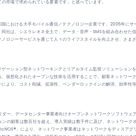
すべての市場で求められている要素です」と述べています。
シエラレオネ共和国における大手モバイル通信／テクノロジー企業です。200
。同社は、シエラレオネ全土で、データ・音声・SMSを組み合わせた
クノロジーサービスを通じて人々のライフスタイルを向上させ、さま
ィスアグリゲーション型ネットワーキングとリアルタイム監視ソリューショ
れ、仮想化されたオープンな技術を活用することで、顧客ネットワー
チにより、コスト削減、拡張性、ベンダーロックインの解消、効率性
スプロバイダー、データセンター事業者向けオープンネットワークソフトウ
リューションの顧客は数百社を超え、導入実績は数千件に及び、ネットワー
onの「OcNOS®」により、ネットワーク事業者はネットワークをディス