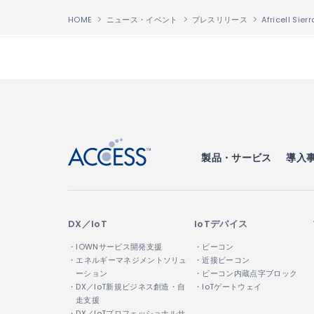
HOME
ニュース・イベント
プレスリリース
↑
製品・サービス
導入
DX／IoT
IoTデバイス
・IOWNサービス開発支援
・ビーコン
・エネルギーマネジメントソリュ
・近接ビーコン
ーション
・ビーコン内蔵点字ブロック
・DX／IoT新規ビジネス創造・自
・IoTゲートウェイ
走支援
・DX／IoTプロフェッショナルサ