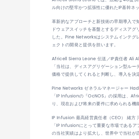
ル向けの堅牢かつ拡張性に優れたIP基幹ネ
革新的なアプローチと新技術の早期導入で知られるAfr
ドウェアスイッチを基盤とするディスアグ
した。Pine Networksはシステム
ェクトの開発と提供を担います。
Africell Sierra Leone 伝送／IP責任者 Al
「当社は、ディスアグリゲーション型ルー
価格で提供してくれると判断し、導入を決
Pine Networks ゼネラルマネージャー Hadi
「IP Infusionの『OcNOS』の採用は
り、現在および将来の要件に求められる機
IP Infusion 最高経営責任者（CEO） 緒方
「IP Infusionにとって重要な市場
の当社実績はより拡大し、世界中で当社が