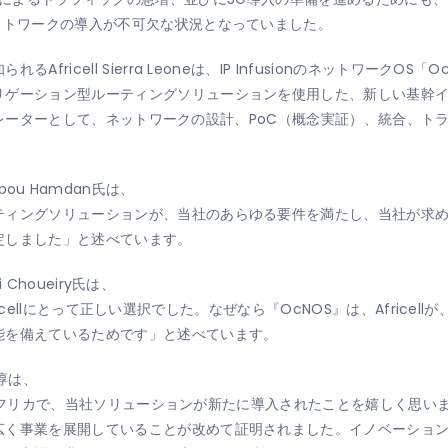
ットワークの導入が不可欠な状況となっていました。
icell Sierra Leoneは、IP InfusionのネットワークOS「O
リゲーション型ルーティングソリューションを使用した、新しい基幹
インテグレーターとして、ネットワークの設計、PoC（概念実証）、統合
i Abou Hamdan氏は、
ティングソリューションが、当社のあらゆる要件を満たし、当社が求
定しました」と述べています。
 Choueiry氏は、
、Africellにとって正しい選択でした。なぜなら『OcNOS』は、Afri
能を備えているためです」と述べています。
 淳は、
であるアフリカで、当社ソリューションが新たに導入されたことを嬉しく思
広く事業を展開していることが改めて証明されました。イノベーション