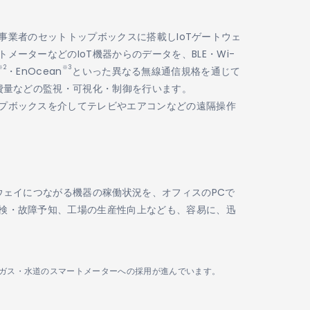
ブルTV事業者のセットトップボックスに搭載しIoTゲートウェ
メーターなどのIoT機器からのデータを、BLE・Wi-
※2
※3
・EnOcean
といった異なる無線通信規格を通じて
消費量などの監視・可視化・制御を行います。
プボックスを介してテレビやエアコンなどの遠隔操作
トウェイにつながる機器の稼働状況を、オフィスのPCで
検・故障予知、工場の生産性向上なども、容易に、迅
より電気・ガス・水道のスマートメーターへの採用が進んでいます。