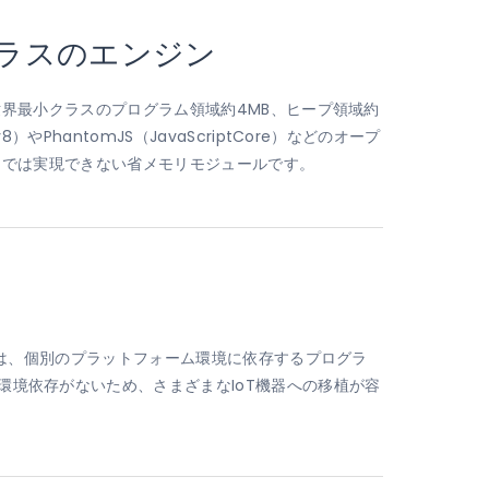
ラスのエンジン
ては世界最小クラスのプログラム領域約4MB、ヒープ領域約
8）やPhantomJS（JavaScriptCore）などのオープ
ンジンでは実現できない省メモリモジュールです。
ジュールは、個別のプラットフォーム環境に依存するプログラ
環境依存がないため、さまざまなIoT機器への移植が容