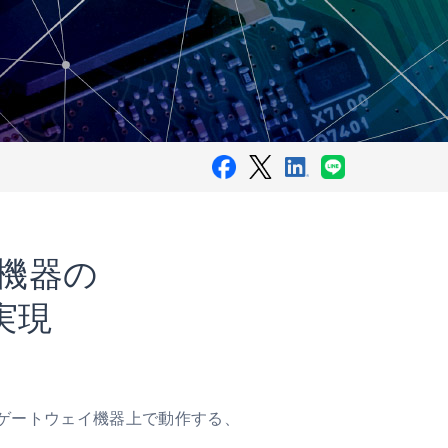
な機器の
実現
oTゲートウェイ機器上で動作する、
。