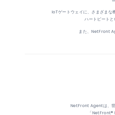
IoTゲートウェイに、さまざまな機器
ハートビートと
また、NetFro
NetFront Age
「NetFro