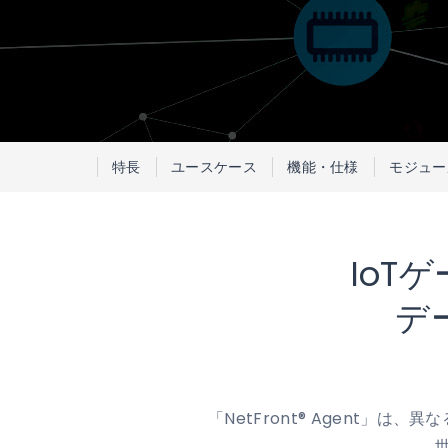
特長
ユースケース
機能・仕様
モジュー
IoT
デ
「NetFront® Agent