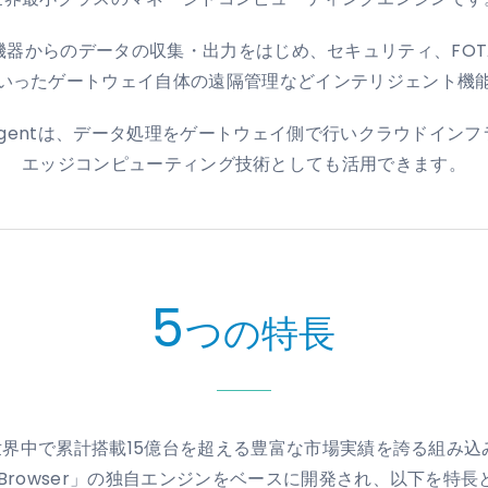
からのデータの収集・出力をはじめ、セキュリティ、FOTA（Fir
いったゲートウェイ自体の遠隔管理などインテリジェント機
nt Agentは、データ処理をゲートウェイ側で行いクラウドイン
エッジコンピューティング技術としても活用できます。
5
つの特長
ntは、世界中で累計搭載15億台を超える豊富な市場実績を誇る組
nt® Browser」の独自エンジンをベースに開発され、以下を特