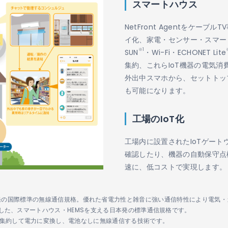
スマートハウス
NetFront Agentをケー
イ化、家電・センサー・スマート
※1
SUN
・Wi-Fi・ECHONET Lite
集約、これらIoT機器の電気
外出中スマホから、セットトッ
も可能になります。
工場のIoT化
工場内に設置されたIoTゲー
確認したり、機器の自動保守点
速に、低コストで実現します。
Network）は、日本発の国際標準の無線通信規格。優れた省電力性と雑音に強い通信特性に
が策定した、スマートハウス・HEMSを支える日本発の標準通信規格です。
ーを集約して電力に変換し、電池なしに無線通信する技術です。