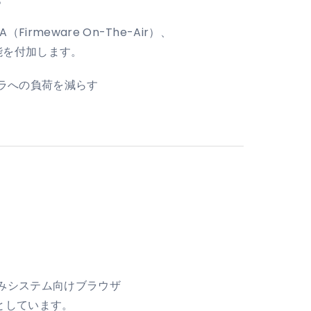
meware On-The-Air）、
能を付加します。
フラへの負荷を減らす
み込みシステム向けブラウザ
長としています。