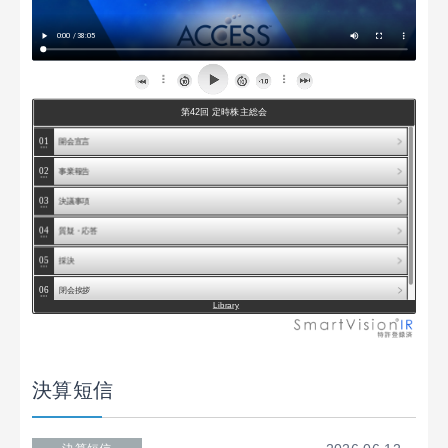
第42回 定時株主総会
ARCHIVE
01
開会宣言
第42回 定時株主総会
02
事業報告
第41回 定時株主総会継続会
第41回 定時株主総会
03
決議事項
第40回 定時株主総会
04
質疑・応答
第39回 定時株主総会
第38回 定時株主総会
05
採決
第37回 定時株主総会
06
閉会挨拶
第36回 定時株主総会
Library
決算短信