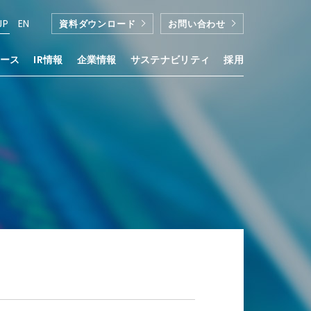
JP
EN
資料ダウンロード
お問い合わせ
ース
IR情報
企業情報
サステナビリティ
採用