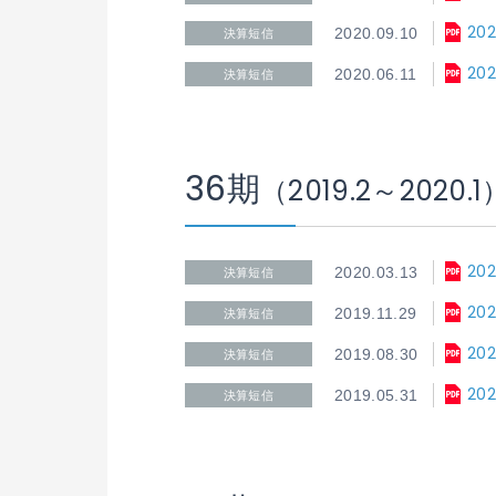
20
決算短信
2020.09.10
20
決算短信
2020.06.11
36期
（2019.2～2020.1
20
決算短信
2020.03.13
20
決算短信
2019.11.29
20
決算短信
2019.08.30
20
決算短信
2019.05.31