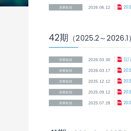
20
決算短信
2026.06.12
42期
（2025.2～2026.
(訂
決算短信
2026.03.30
20
決算短信
2026.03.17
20
決算短信
2025.12.12
20
決算短信
2025.09.12
20
決算短信
2025.07.28