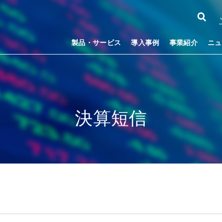
製品・サービス
導入事例
事業紹介
ニュ
決算短信
1）