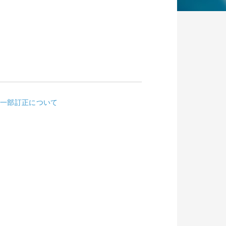
の一部訂正について