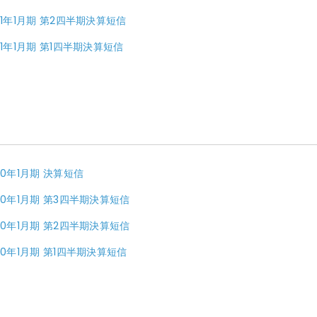
21年1月期 第2四半期決算短信
21年1月期 第1四半期決算短信
）
20年1月期 決算短信
20年1月期 第3四半期決算短信
20年1月期 第2四半期決算短信
20年1月期 第1四半期決算短信