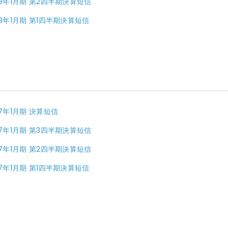
18年1月期 第2四半期決算短信
18年1月期 第1四半期決算短信
）
17年1月期 決算短信
17年1月期 第3四半期決算短信
17年1月期 第2四半期決算短信
17年1月期 第1四半期決算短信
）