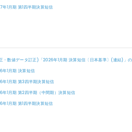
27年1月期 第1四半期決算短信
1）
正・数値データ訂正)「2026年1月期 決算短信〔日本基準〕(連結)」
26年1月期 決算短信
26年1月期 第3四半期決算短信
26年1月期 第2四半期（中間期）決算短信
26年1月期 第1四半期決算短信