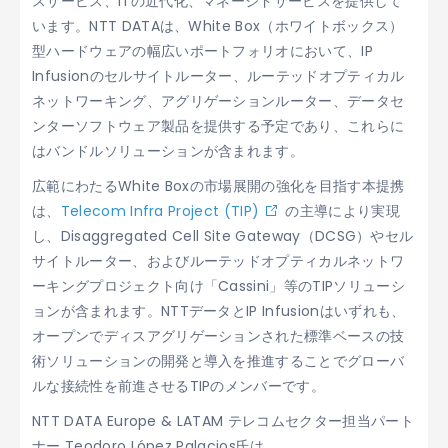
スサービス、ITの近代化、マネージドサービスを提供して
います。NTT DATAは、White Box（ホワイトボックス）
型ハードウェアの幅広いポートフォリオにおいて、IP
Infusionのセルサイトルーター、ルーテッドオプティカル
ネットワーキング、アグリゲーションルーター、データセ
ンターソフトウェア製品を提供する予定であり、これらに
はバンドルソリューションが含まれます。
広範にわたるWhite Boxの市場展開の強化を目指す本提携
は、
Telecom Infra Project (TIP)
の主導により実現
し、Disaggregated Cell Site Gateway（DCSG）やセル
サイトルーター、およびルーテッドオプティカルネットワ
ーキングプロジェクト向け「Cassini」等のTIPソリューシ
ョンが含まれます。NTTデータとIP Infusionはいずれも、
オープンでディスアグリゲーションされた標準ベースの技
術ソリューションの開発と導入を推進することでグローバ
ルな接続性を前進させるTIPのメンバーです。
NTT DATA Europe & LATAM テレコムセクター担当パート
ナー Teodoro López Palacios氏は、