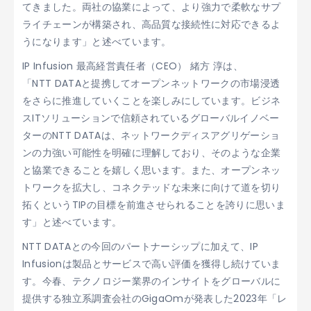
てきました。両社の協業によって、より強力で柔軟なサプ
ライチェーンが構築され、高品質な接続性に対応できるよ
うになります」と述べています。
IP Infusion 最高経営責任者（CEO） 緒方 淳は、
「NTT DATAと提携してオープンネットワークの市場浸透
をさらに推進していくことを楽しみにしています。ビジネ
スITソリューションで信頼されているグローバルイノベー
ターのNTT DATAは、ネットワークディスアグリゲーショ
ンの力強い可能性を明確に理解しており、そのような企業
と協業できることを嬉しく思います。また、オープンネッ
トワークを拡大し、コネクテッドな未来に向けて道を切り
拓くというTIPの目標を前進させられることを誇りに思いま
す」と述べています。
NTT DATAとの今回のパートナーシップに加えて、IP
Infusionは製品とサービスで高い評価を獲得し続けていま
す。今春、テクノロジー業界のインサイトをグローバルに
提供する独立系調査会社のGigaOmが発表した2023年「レ