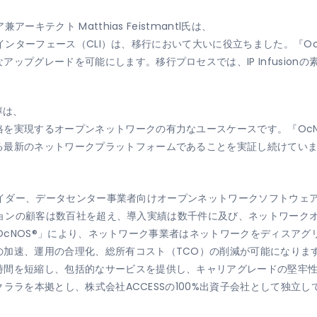
ーキテクト Matthias Feistmantl氏は、
ラインインターフェース（CLI）は、移行において大いに役立ちました。『
ップグレードを可能にします。移行プロセスでは、IP Infusion
 淳は、
を実現するオープンネットワークの有力なユースケースです。『Oc
る最新のネットワークプラットフォームであることを実証し続けてい
スプロバイダー、データセンター事業者向けオープンネットワークソフトウ
リューションの顧客は数百社を超え、導入実績は数千件に及び、ネットワー
onの「OcNOS®」により、ネットワーク事業者はネットワークをディス
加速、運用の合理化、総所有コスト（TCO）の削減が可能になりま
時間を短縮し、包括的なサービスを提供し、キャリアグレードの堅牢性
タクララを本拠とし、株式会社ACCESSの100%出資子会社として独立