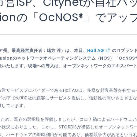
ISP、Citynetが自社
usionの「OcNOS®」でア
ア州、最高経営責任者：緒方 淳）は、本日、
Hall AG
のITブラン
fusionのネットワークオペレーティングシステム（NOS）「OcNOS
表いたします。現場への導入は、オープンネットワークのエキスパート
営サービスプロバイダーであるHall AGは、多様な顧客基盤を有す
ブランドの下で5,000社の顧客にサービスを提供し、信頼性の高いさまざ
供しています。
応するため、既存の選択肢を評価しましたが、コロナ禍によるハードウェ
状況にありました。しかし、STORDISが構築したオープンネット
つ、ハードウェアの即時利用が可能であり、価格競争力があるという