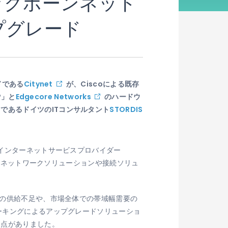
バックボーンネット
ップグレード
ドである
Citynet
が、Ciscoによる既存
®」と
Edgecore Networks
のハードウ
であるドイツのITコンサルタント
STORDIS
るインターネットサービスプロバイダー
まなネットワークソリューションや接続ソリュ
アの供給不足や、市場全体での帯域幅需要の
ワーキングによるアップグレードソリューショ
利点がありました。