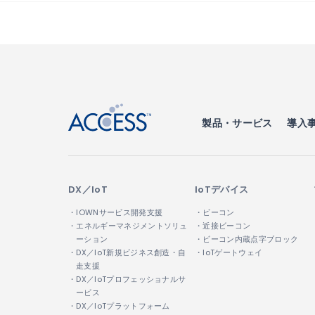
↑
製品・サービス
導入
DX／IoT
IoTデバイス
・IOWNサービス開発支援
・ビーコン
・エネルギーマネジメントソリュ
・近接ビーコン
ーション
・ビーコン内蔵点字ブロック
・DX／IoT新規ビジネス創造・自
・IoTゲートウェイ
走支援
・DX／IoTプロフェッショナルサ
ービス
・DX／IoTプラットフォーム