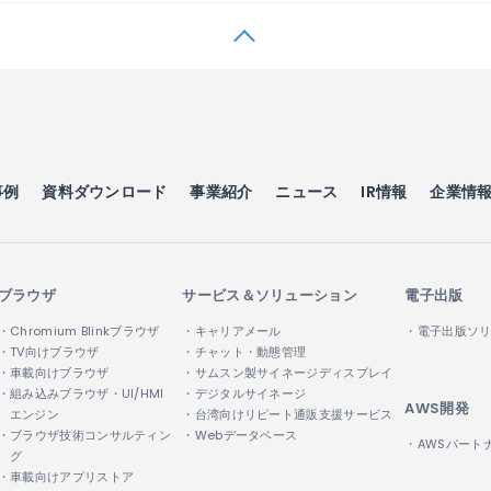
事例
資料ダウンロード
事業紹介
ニュース
IR情報
企業情
ブラウザ
サービス＆ソリューション
電子出版
・Chromium Blinkブラウザ
・キャリアメール
・電子出版ソ
・TV向けブラウザ
・チャット・動態管理
・車載向けブラウザ
・サムスン製サイネージディスプレイ
・組み込みブラウザ・UI/HMI
・デジタルサイネージ
AWS開発
エンジン
・台湾向けリピート通販支援サービス
・ブラウザ技術コンサルティン
・Webデータベース
・AWSパート
グ
・車載向けアプリストア