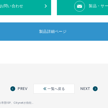
お問い合わせ
製品・サ
製品詳細ページ
PREV
NEXT
一覧へ戻る
オーストリアの市営ISP、Citynetが自社バックボーンネットワークをIP Infusionの「OcNOS®」でアップグレード