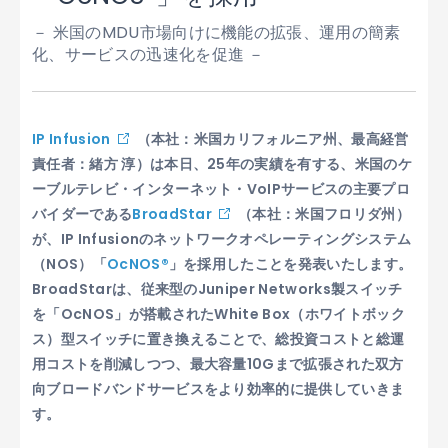
－ 米国のMDU市場向けに機能の拡張、運用の簡素
化、サービスの迅速化を促進 －
IP Infusion
（本社：米国カリフォルニア州、最高経営
責任者：緒方 淳）は本日、25年の実績を有する、米国のケ
ーブルテレビ・インターネット・VoIPサービスの主要プロ
バイダーである
BroadStar
（本社：米国フロリダ州）
が、IP Infusionのネットワークオペレーティングシステム
（NOS）「
OcNOS®
」を採用したことを発表いたします。
BroadStarは、従来型のJuniper Networks製スイッチ
を「OcNOS」が搭載されたWhite Box（ホワイトボック
ス）型スイッチに置き換えることで、総投資コストと総運
用コストを削減しつつ、最大容量10Gまで拡張された双方
向ブロードバンドサービスをより効率的に提供していきま
す。