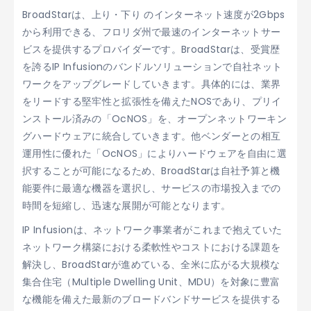
BroadStarは、上り・下り のインターネット速度が2Gbps
から利用できる、フロリダ州で最速のインターネットサー
ビスを提供するプロバイダーです。BroadStarは、受賞歴
を誇るIP Infusionのバンドルソリューションで自社ネット
ワークをアップグレードしていきます。具体的には、業界
をリードする堅牢性と拡張性を備えたNOSであり、プリイ
ンストール済みの「OcNOS」を、オープンネットワーキン
グハードウェアに統合していきます。他ベンダーとの相互
運用性に優れた「OcNOS」によりハードウェアを自由に選
択することが可能になるため、BroadStarは自社予算と機
能要件に最適な機器を選択し、サービスの市場投入までの
時間を短縮し、迅速な展開が可能となります。
IP Infusionは、ネットワーク事業者がこれまで抱えていた
ネットワーク構築における柔軟性やコストにおける課題を
解決し、BroadStarが進めている、全米に広がる大規模な
集合住宅（Multiple Dwelling Unit、MDU）を対象に豊富
な機能を備えた最新のブロードバンドサービスを提供する