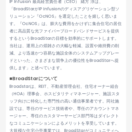
IP Infusion 最高経営責任者（CEO） 緒方 淳は、
「BroadStarがIP Infusionのディスアグリゲーション型ソ
リューション『OcNOS』を選定したことを嬉しく思いま
す。『OcNOS』は、膨大な費用をかけずに集合住宅の居住
者に高品質な光ファイバーブロードバンドサービスを提供
するというBroadStarの目標を効率的にサポートします。
当社は、運用上の煩雑さの大幅な軽減、設置や維持費の削
減、より迅速かつ容易な施設全体のシステムアップグレー
ドといった、さまざまな競争上の優位性をBroadStarへ提
供します」と述べています。
■BroadStarについて
Broadstarは、REIT、不動産管理会社、住宅オーナー組合
（HOA）理事会、ホスピタリティマネージャー、施設スタ
ッフ向けに特化した専門性の高い通信事業者です。同社施
設では、専任のサービス技術者や、専任のアカウントマネ
ージャー、専任のカスタマーサービス部門等はダイレクト
なコミュニケーションによるメリットを享受しています。
大規模な住宅小売事業では、BroadStarがコミュニティへ