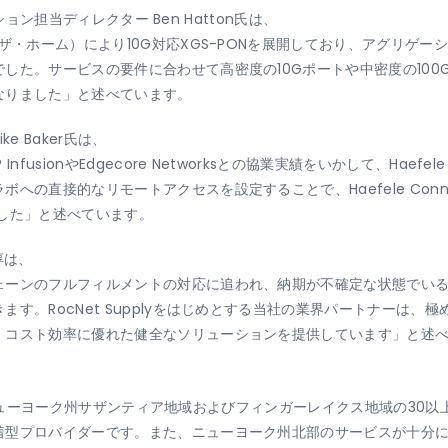
ーション担当ディレクター Ben Hatton氏は、
ザ・ホーム）により10G対応XGS-PONを展開しており、アグリゲ
した。サービスの要件に合わせて高密度の10Gポートや中密度の10
なりました」と述べています。
ke Baker氏は、
usionやEdgecore Networksとの協業実績をいかして、Haef
への直接的なリモートアクセスを設定することで、Haefele Con
した」と述べています。
 淳は、
ェーンのフルフィルメントの対応に追われ、納期が不確定な状態でい
す。RocNet Supplyをはじめとする当社の業界パートナーは、
、コスト効率に優れた健全なソリューションを提供しています」と述
わたり、ニューヨーク州サザンティア地域およびフィンガーレイクス地域の3
着型プロバイダーです。また、ニューヨーク州北部のサービスが十分