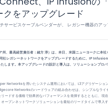
 Connect、IP Infusio
ークをアップグレード
ルチサービスケーブルベンダーが、 レガシー機器のア
ア州、最高経営責任者：緒方 淳）は、本日、米国ニューヨークに本社
同社レガシーネットワークをアップグレードするために、IP Infusi
いたします。本アップグレードの設計と導入は、ソリューションプロバ
oとJuniper Networksを用いたシステム運用においては、L3アグリ
S」とEdgecore Networksのハードウェアの組み合わせは、シンプ
ードする価格で効果的なパフォーマンスを発揮するとともに、現在導入されて
、オープンネットワークソリューションを最短のリードタイムで導入