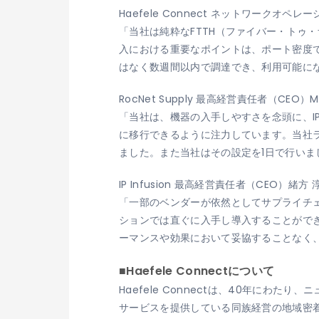
Haefele Connect ネットワークオペレ
「当社は純粋なFTTH（ファイバー・トゥ・
入における重要なポイントは、ポート密度で
はなく数週間以内で調達でき、利用可能に
RocNet Supply 最高経営責任者（CEO）Mi
「当社は、機器の入手しやすさを念頭に、IP Inf
に移行できるように注力しています。当社ラボ
ました。また当社はその設定を1日で行いま
IP Infusion 最高経営責任者（CEO）緒方
「一部のベンダーが依然としてサプライチ
ションでは直ぐに入手し導入することができま
ーマンスや効果において妥協することなく
■Haefele Connectについて
Haefele Connectは、40年に
サービスを提供している同族経営の地域密