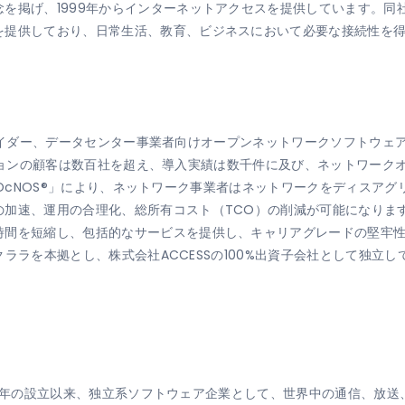
を掲げ、1999年からインターネットアクセスを提供しています。同
を提供しており、日常生活、教育、ビジネスにおいて必要な接続性を
。
スプロバイダー、データセンター事業者向けオープンネットワークソフトウ
リューションの顧客は数百社を超え、導入実績は数千件に及び、ネットワー
onの「OcNOS®」により、ネットワーク事業者はネットワークをディス
加速、運用の合理化、総所有コスト（TCO）の削減が可能になりま
時間を短縮し、包括的なサービスを提供し、キャリアグレードの堅牢性
タクララを本拠とし、株式会社ACCESSの100%出資子会社として独立
1984年の設立以来、独立系ソフトウェア企業として、世界中の通信、