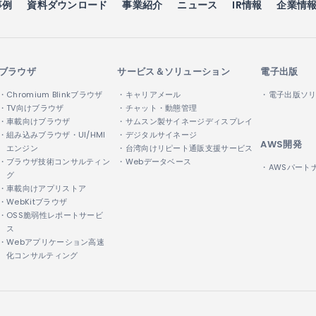
事例
資料ダウンロード
事業紹介
ニュース
IR情報
企業情
ブラウザ
サービス＆ソリューション
電子出版
・Chromium Blinkブラウザ
・キャリアメール
・電子出版ソ
・TV向けブラウザ
・チャット・動態管理
・車載向けブラウザ
・サムスン製サイネージディスプレイ
・組み込みブラウザ・UI/HMI
・デジタルサイネージ
AWS開発
エンジン
・台湾向けリピート通販支援サービス
・ブラウザ技術コンサルティン
・Webデータベース
・AWSパート
グ
・車載向けアプリストア
・WebKitブラウザ
・OSS脆弱性レポートサービ
ス
・Webアプリケーション高速
化コンサルティング