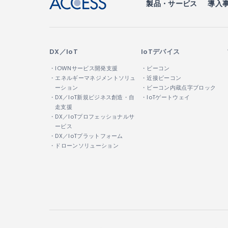
製品・サービス
導入
DX／IoT
IoTデバイス
・IOWNサービス開発支援
・ビーコン
・エネルギーマネジメントソリュ
・近接ビーコン
ーション
・ビーコン内蔵点字ブロック
・DX／IoT新規ビジネス創造・自
・IoTゲートウェイ
走支援
・DX／IoTプロフェッショナルサ
ービス
・DX／IoTプラットフォーム
・ドローンソリューション