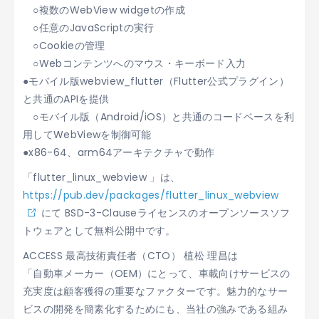
○複数のWebView widgetの作成
○任意のJavaScriptの実行
○Cookieの管理
○Webコンテンツへのマウス・キーボード入力
●モバイル版webview_flutter（Flutter公式プラグイン）
と共通のAPIを提供
○モバイル版（Android/iOS）と共通のコードベースを利
用してWebViewを制御可能
●x86-64、arm64アーキテクチャで動作
「flutter_linux_webview 」は、
https://pub.dev/packages/flutter_linux_webview
にて BSD-3-Clauseライセンスのオープンソースソフ
トウェアとして無料公開中です。
ACCESS 最高技術責任者（CTO） 植松 理昌は
「自動車メーカー（OEM）にとって、車載向けサービスの
充実度は顧客獲得の重要なファクターです。魅力的なサー
ビスの開発を簡素化するためにも、当社の強みである組み