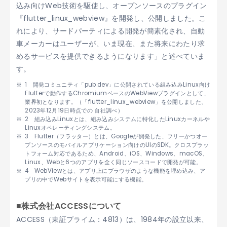
込み向けWeb技術を駆使し、オープンソースのプラグイン
『flutter_linux_webview』を開発し、公開しました。こ
れにより、サードパーティによる開発が簡素化され、自動
車メーカーはユーザーが、いま現在、また将来にわたり求
めるサービスを提供できるようになります」と述べていま
す。
1 開発コミュニティ「pub.dev」に公開されている組み込みLinux向け
Flutterで動作するChromiumベースのWebViewプラグインとして、
業界初となります。（「flutter_linux_webview」を公開しました、
2023年12月19日時点での 自社調べ）
2 組み込みLinuxとは、組み込みシステムに特化したLinuxカーネルや
Linuxオペレーティングシステム。
3 Flutter（フラッター）とは、Googleが開発した、フリーかつオー
プンソースのモバイルアプリケーション向けのUIのSDK。クロスプラッ
トフォーム対応であるため、Android、iOS、Windows、macOS、
Linux、Webと6つのアプリを全く同じソースコードで開発が可能。
4 WebViewとは、アプリ上にブラウザのような機能を埋め込み、ア
プリの中でWebサイトを表示可能にする機能。
■株式会社ACCESSについて
ACCESS（東証プライム：4813）は、1984年の設立以来、