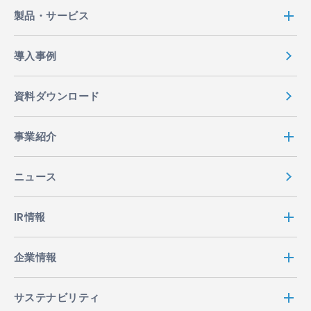
り扱います。
製品・サービス
2. 利用目的等
導入事例
2.1 ACCESSは、業務遂行上必要となる個人情報を取
得しますが、これらの個人情報は、以下に定める目的
資料ダウンロード
で利用させて頂きます。但し、採用に関連して取得し
た個人情報については、採用にかかる業務（選考・連
事業紹介
絡・手続き等）にのみ利用いたします。
ACCESSの製品・サービス等の内容の充実およ
ニュース
び利便性の向上
お客様からご注文・お申込頂いた製品・サービ
IR情報
ス等の発送・提供
ACCESSの製品・サービス等に関するお知ら
せ・PR・紹介
企業情報
ACCESSの製品・サービス等に関するアンケー
ト調査
サステナビリティ
お客様から頂いたお問合せ等への回答