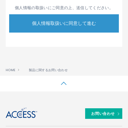
般に公平妥当と認められる個人情報の取り扱い
個人情報の取扱いにご同意の上、送信してください。
に関する慣行に準拠し、適切に取り扱います。
また、適宜、取扱いの改善に努めます。
個人情報の取扱いに関する規程を明確にし、こ
れを従業者に周知徹底します。また、取引先等
に対しても適切に個人情報を取扱うように要請
します。
個人情報の取得に際しては、利用目的を特定し
て通知または公表し、その利用目的に従って個
人情報を取り扱います。
HOME
製品に関するお問い合わせ
個人情報の漏洩、紛失、改ざん等を防止するた
め、必要な対策を講じて適切な管理を行いま
す。
保有する個人情報について、お客様本人からの
↑
開示、訂正、削除、利用停止の依頼を所定の方
法でお受けし、誠意をもって対処いたします。
お問い合わせ
1.2 ACCESSは、第1.1項に定める方針に基づき、具体
的には、次条以下に定める内容に従って個人情報を取