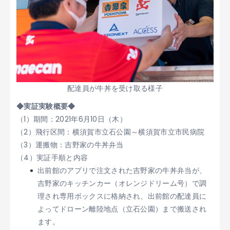
配達員が牛丼を受け取る様子
◆実証実験概要◆
（1）期間：2021年6月10日（木）
（2）飛行区間：横須賀市立石公園～横須賀市立市民病院
（3）運搬物：吉野家の牛丼弁当
（4）実証手順と内容
出前館のアプリで注文された吉野家の牛丼弁当が、
吉野家のキッチンカー（オレンジドリーム号）で調
理され専用ボックスに格納され、出前館の配達員に
よってドローン離陸地点（立石公園）まで搬送され
ます。