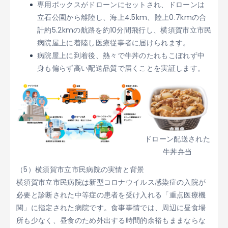
専用ボックスがドローンにセットされ、ドローンは
立石公園から離陸し、海上4.5km、陸上0.7kmの合
計約5.2kmの航路を約10分間飛行し、横須賀市立市民
病院屋上に着陸し医療従事者に届けられます。
病院屋上に到着後、熱々で牛丼のたれもこぼれず中
身も偏らず高い配送品質で届くことを実証します。
ドローン配送された
牛丼弁当
（5）横須賀市立市民病院の実情と背景
横須賀市立市民病院は新型コロナウイルス感染症の入院が
必要と診断された中等症の患者を受け入れる「重点医療機
関」に指定された病院です。食事事情では、周辺に昼食場
所も少なく、昼食のため外出する時間的余裕もままならな