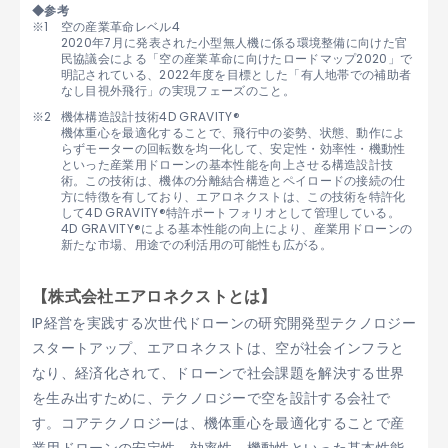
◆参考
空の産業革命レベル4
2020年7月に発表された小型無人機に係る環境整備に向けた官
民協議会による「空の産業革命に向けたロードマップ2020」で
明記されている、2022年度を目標とした「有人地帯での補助者
なし目視外飛行」の実現フェーズのこと。
機体構造設計技術4D GRAVITY®
機体重心を最適化することで、飛行中の姿勢、状態、動作によ
らずモーターの回転数を均一化して、安定性・効率性・機動性
といった産業用ドローンの基本性能を向上させる構造設計技
術。この技術は、機体の分離結合構造とペイロードの接続の仕
方に特徴を有しており、エアロネクストは、この技術を特許化
して4D GRAVITY®特許ポートフォリオとして管理している。
4D GRAVITY®による基本性能の向上により、産業用ドローンの
新たな市場、用途での利活用の可能性も広がる。
【株式会社エアロネクストとは】
IP経営を実践する次世代ドローンの研究開発型テクノロジー
スタートアップ、エアロネクストは、空が社会インフラと
なり、経済化されて、ドローンで社会課題を解決する世界
を生み出すために、テクノロジーで空を設計する会社で
す。コアテクノロジーは、機体重心を最適化することで産