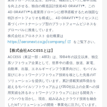
業用ドローンの安定性、効率性、機動性といった基本性能
を向上させる、独自の構造設計技術4D GRAVITY®。この
4D GRAVITY®を産業用ドローンに標準搭載するため強固な
特許ポートフォリオを構成し、4D GRAVITY®ライセンスに
基づくパートナーシップ型のプラットフォームビジネスを
グローバルに推進しています。
株式会社エアロネクスト 会社概要は
https://aeronext.co.jp/company/
をご覧下さい。
【株式会社ACCESSとは】
ACCESS（東証一部：4813）は、1984年の設立以来、独立
系ソフトウェア企業として、世界中の通信、放送、家電、
自動車、出版、エネルギーインフラ業界向けに、モバイル
並びにネットワークソフトウェア技術を核とした先進のIT
ソリューションを提供しています。累計搭載実績15億台を
超えるモバイルソフトウェアおよび350社以上の企業への採
用実績を誇るネットワークソフトウェアにおける開発力・
ノウハウを活かし、現在、組み込みとクラウド技術を融合
したIoTソリューションの開発・事業化に注力しています。