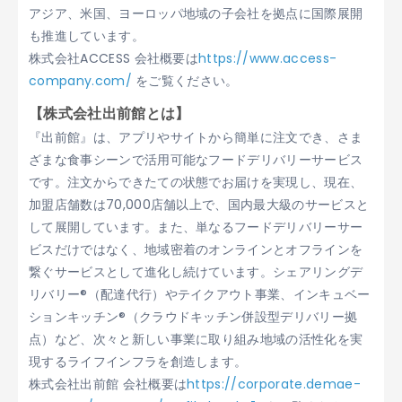
アジア、米国、ヨーロッパ地域の子会社を拠点に国際展開
も推進しています。
株式会社ACCESS 会社概要は
https://www.access-
company.com/
をご覧ください。
【株式会社出前館とは】
『出前館』は、アプリやサイトから簡単に注文でき、さま
ざまな食事シーンで活用可能なフードデリバリーサービス
です。注文からできたての状態でお届けを実現し、現在、
加盟店舗数は70,000店舗以上で、国内最大級のサービスと
して展開しています。また、単なるフードデリバリーサー
ビスだけではなく、地域密着のオンラインとオフラインを
繋ぐサービスとして進化し続けています。シェアリングデ
リバリー®（配達代行）やテイクアウト事業、インキュベー
ションキッチン®（クラウドキッチン併設型デリバリー拠
点）など、次々と新しい事業に取り組み地域の活性化を実
現するライフインフラを創造します。
株式会社出前館 会社概要は
https://corporate.demae-