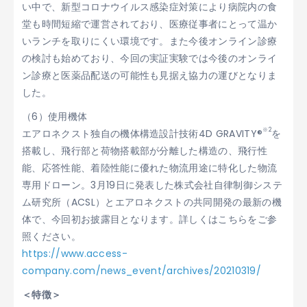
い中で、新型コロナウイルス感染症対策により病院内の食
堂も時間短縮で運営されており、医療従事者にとって温か
いランチを取りにくい環境です。また今後オンライン診療
の検討も始めており、今回の実証実験では今後のオンライ
ン診療と医薬品配送の可能性も見据え協力の運びとなりま
した。
（6）使用機体
※2
エアロネクスト独自の機体構造設計技術4D GRAVITY®
を
搭載し、飛行部と荷物搭載部が分離した構造の、飛行性
能、応答性能、着陸性能に優れた物流用途に特化した物流
専用ドローン。3月19日に発表した株式会社⾃律制御システ
ム研究所（ACSL）とエアロネクストの共同開発の最新の機
体で、今回初お披露目となります。詳しくはこちらをご参
照ください。
https://www.access-
company.com/news_event/archives/20210319/
＜特徴＞