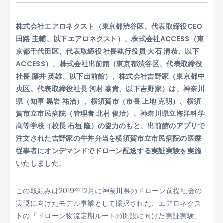
株式会社エアロネクスト（東京都渋谷区、代表取締役CEO
田路 圭輔、以下エアロネクスト）、株式会社ACCESS（東
京都千代田区、代表取締役 社長執行役員 大石 清恭、以下
ACCESS）、株式会社出前館（東京都渋谷区、代表取締役
社長 藤井 英雄、以下出前館）、株式会社吉野家（東京都中
央区、代表取締役社長 河村 泰貴、以下吉野家）は、神奈川
県（知事 黒岩 祐治）、横須賀市（市長 上地 克明）、横須
賀市立市民病院（管理者 北村 俊治）、神奈川県立海洋科学
高等学校（校長 石垣 隆）の協力のもと、出前館のアプリで
注文された吉野家の牛丼弁当を横須賀市立市民病院の医療
従事者にオンデマンドでドローン配送する実証実験を実施
いたしました。
この取組みは2019年12月に神奈川県のドローン前提社会の
実現に向けたモデル事業として採択された、エアロネクス
トの「ドローン物流定期ルートの開設に向けた実証実験」