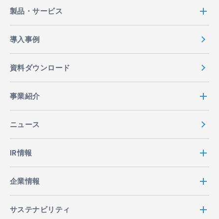
り扱います。
製品・サービス
2. 利用目的等
導入事例
2.1 ACCESSは、業務遂行上必要となる個人情報を取
得しますが、これらの個人情報は、以下に定める目的
資料ダウンロード
で利用させて頂きます。但し、採用に関連して取得し
た個人情報については、採用にかかる業務（選考・連
事業紹介
絡・手続き等）にのみ利用いたします。
ACCESSの製品・サービス等の内容の充実およ
ニュース
び利便性の向上
お客様からご注文・お申込頂いた製品・サービ
IR情報
ス等の発送・提供
ACCESSの製品・サービス等に関するお知ら
せ・PR・紹介
企業情報
ACCESSの製品・サービス等に関するアンケー
ト調査
サステナビリティ
お客様から頂いたお問合せ等への回答