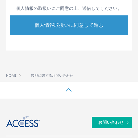
般に公平妥当と認められる個人情報の取り扱い
個人情報の取扱いにご同意の上、送信してください。
に関する慣行に準拠し、適切に取り扱います。
また、適宜、取扱いの改善に努めます。
個人情報の取扱いに関する規程を明確にし、こ
れを従業者に周知徹底します。また、取引先等
に対しても適切に個人情報を取扱うように要請
します。
個人情報の取得に際しては、利用目的を特定し
て通知または公表し、その利用目的に従って個
人情報を取り扱います。
HOME
製品に関するお問い合わせ
個人情報の漏洩、紛失、改ざん等を防止するた
め、必要な対策を講じて適切な管理を行いま
す。
保有する個人情報について、お客様本人からの
↑
開示、訂正、削除、利用停止の依頼を所定の方
法でお受けし、誠意をもって対処いたします。
お問い合わせ
1.2 ACCESSは、第1.1項に定める方針に基づき、具体
的には、次条以下に定める内容に従って個人情報を取