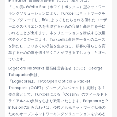
IP Infusion 最高経営責任者（CEO） 緒方 淳は、
「この度のWhite Box（ホワイトボックス）型ネットワー
キングソリューションにより、Turkcellはネットワークを
アップグレードし、5Gによってもたらされる優れたユーザ
ーエクスペリエンスを実現するための容量と高速性を手に
いれることが出来ます。本ソリューションを構成する次世
代テクノロジーにより、Turkcellは高速データへのニーズ
を満たし、より多くの収益を生み出し、顧客の暮らしを変
革するための道を切り開くことができるでしょう」と述べ
ています。
Edgecore Networks 最高経営責任者（CEO） George
Tchaparian氏は、
「Edgecoreは、TIPのOpen Optical & Packet
Transport（OOPT）グループプロジェクトに貢献する主
要企業として、Turkcellによる『Cassini』のフィールドト
ライアルへの参加を心より歓迎いたします。EdgecoreとIP
Infusionの組み合わせは、今後とも光ネットワーク拡張の
ためのオープンネットワーキングソリューションを求める