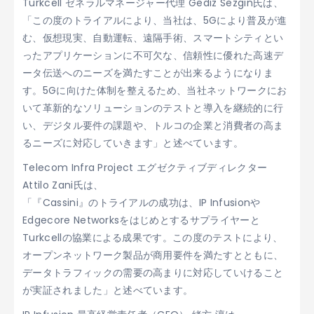
Turkcell ゼネラルマネージャー代理 Gediz Sezgin氏は、
「この度のトライアルにより、当社は、5Gにより普及が進
む、仮想現実、自動運転、遠隔手術、スマートシティとい
ったアプリケーションに不可欠な、信頼性に優れた高速デ
ータ伝送へのニーズを満たすことが出来るようになりま
す。5Gに向けた体制を整えるため、当社ネットワークにお
いて革新的なソリューションのテストと導入を継続的に行
い、デジタル要件の課題や、トルコの企業と消費者の高ま
るニーズに対応していきます」と述べています。
Telecom Infra Project エグゼクティブディレクター
Attilo Zani氏は、
「『Cassini』のトライアルの成功は、IP Infusionや
Edgecore Networksをはじめとするサプライヤーと
Turkcellの協業による成果です。この度のテストにより、
オープンネットワーク製品が商用要件を満たすとともに、
データトラフィックの需要の高まりに対応していけること
が実証されました」と述べています。