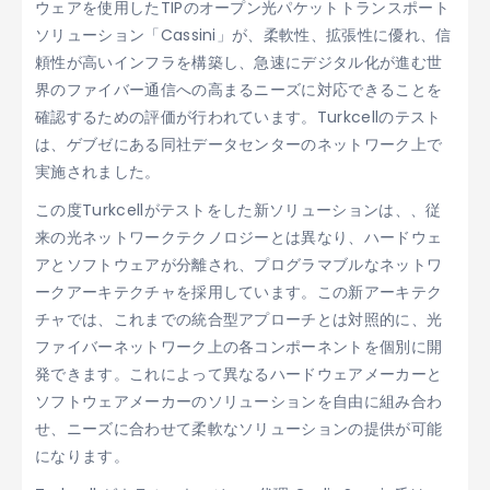
ウェアを使用したTIPのオープン光パケットトランスポート
ソリューション「Cassini」が、柔軟性、拡張性に優れ、信
頼性が高いインフラを構築し、急速にデジタル化が進む世
界のファイバー通信への高まるニーズに対応できることを
確認するための評価が行われています。Turkcellのテスト
は、ゲブゼにある同社データセンターのネットワーク上で
実施されました。
この度Turkcellがテストをした新ソリューションは、、従
来の光ネットワークテクノロジーとは異なり、ハードウェ
アとソフトウェアが分離され、プログラマブルなネットワ
ークアーキテクチャを採用しています。この新アーキテク
チャでは、これまでの統合型アプローチとは対照的に、光
ファイバーネットワーク上の各コンポーネントを個別に開
発できます。これによって異なるハードウェアメーカーと
ソフトウェアメーカーのソリューションを自由に組み合わ
せ、ニーズに合わせて柔軟なソリューションの提供が可能
になります。