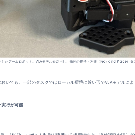
したアームロボット。VLAモデルを活用し、物体の把持・運搬（Pick and Place）
環境においても、一部のタスクではローカル環境に近い形でVLAモデルに
ク実行が可能
取得・AI推論・ロボット制御が連携する処理特性上、通信遅延や揺ら