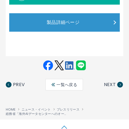
製品詳細ページ
Fac
Twit
Link
LINE
ebo
ter
edin
PREV
NEXT
一覧へ戻る
ok
HOME
ニュース・イベント
プレスリリース
総務省「海外AIデータセンターへのオール光ネットワーク技術の展開に向けた調査研究の請負」受託のおしらせ