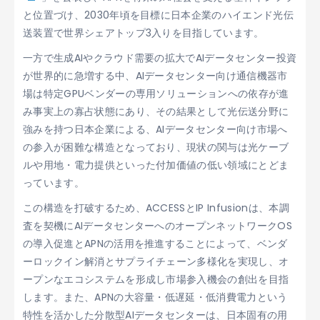
と位置づけ、2030年頃を目標に日本企業のハイエンド光伝
送装置で世界シェアトップ3入りを目指しています。
一方で生成AIやクラウド需要の拡大でAIデータセンター投資
が世界的に急増する中、AIデータセンター向け通信機器市
場は特定GPUベンダーの専用ソリューションへの依存が進
み事実上の寡占状態にあり、その結果として光伝送分野に
強みを持つ日本企業による、AIデータセンター向け市場へ
の参入が困難な構造となっており、現状の関与は光ケーブ
ルや用地・電力提供といった付加価値の低い領域にとどま
っています。
この構造を打破するため、ACCESSとIP Infusionは、本調
査を契機にAIデータセンターへのオープンネットワークOS
の導入促進とAPNの活用を推進することによって、ベンダ
ーロックイン解消とサプライチェーン多様化を実現し、オ
ープンなエコシステムを形成し市場参入機会の創出を目指
します。また、APNの大容量・低遅延・低消費電力という
特性を活かした分散型AIデータセンターは、日本固有の用