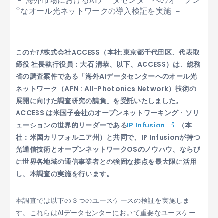
－ 海外市場におけるAIデータセンターへのオープン
なオール光ネットワークの導入検証を実施 －
※
このたび株式会社ACCESS（本社:東京都千代田区、代表取
締役 社長執行役員：大石 清恭、以下、ACCESS）は、総務
省の調査案件である「海外AIデータセンターへのオール光
ネットワーク（APN : All-Photonics Network）技術の
展開に向けた調査研究の請負」を受託いたしました。
ACCESS は米国子会社のオープンネットワーキング・ソリ
ューションの世界的リーダーである
IP Infusion
（本
社：米国カリフォルニア州）と共同で、IP Infusionが持つ
光通信技術とオープンネットワークOSのノウハウ、ならび
に世界各地域の通信事業者との強固な接点を最大限に活用
し、本調査の実施を行います。
本調査では以下の３つのユースケースの検証を実施しま
す。これらはAIデータセンターにおいて重要なユースケー