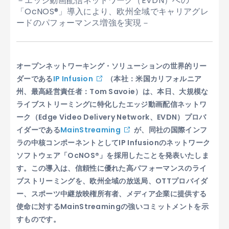
－エッジ動画配信ネットワーク（EVDN）への
「OcNOS®」導入により、欧州全域でキャリアグレ
ードのパフォーマンス増強を実現－
オープンネットワーキング・ソリューションの世界的リー
ダーである
IP Infusion
（本社：米国カリフォルニア
州、最高経営責任者：Tom Savoie）は、本日、大規模な
ライブストリーミングに特化したエッジ動画配信ネットワ
ーク（Edge Video Delivery Network、EVDN）プロバ
イダーである
MainStreaming
が、同社の国際インフ
ラの中核コンポーネントとしてIP Infusionのネットワーク
ソフトウェア「OcNOS®」を採用したことを発表いたしま
す。この導入は、信頼性に優れた高パフォーマンスのライ
ブストリーミングを、欧州全域の放送局、OTTプロバイダ
ー、スポーツ中継放映権所有者、メディア企業に提供する
使命に対するMainStreamingの強いコミットメントを示
すものです。