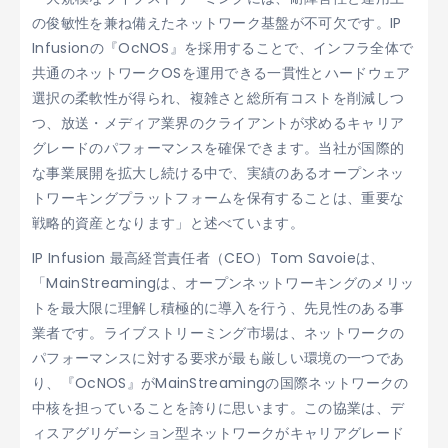
の俊敏性を兼ね備えたネットワーク基盤が不可欠です。IP
Infusionの『OcNOS』を採用することで、インフラ全体で
共通のネットワークOSを運用できる一貫性とハードウェア
選択の柔軟性が得られ、複雑さと総所有コストを削減しつ
つ、放送・メディア業界のクライアントが求めるキャリア
グレードのパフォーマンスを確保できます。当社が国際的
な事業展開を拡大し続ける中で、実績のあるオープンネッ
トワーキングプラットフォームを保有することは、重要な
戦略的資産となります」と述べています。
IP Infusion 最高経営責任者（CEO）Tom Savoieは、
「MainStreamingは、オープンネットワーキングのメリッ
トを最大限に理解し積極的に導入を行う、先見性のある事
業者です。ライブストリーミング市場は、ネットワークの
パフォーマンスに対する要求が最も厳しい環境の一つであ
り、『OcNOS』がMainStreamingの国際ネットワークの
中核を担っていることを誇りに思います。この協業は、デ
ィスアグリゲーション型ネットワークがキャリアグレード