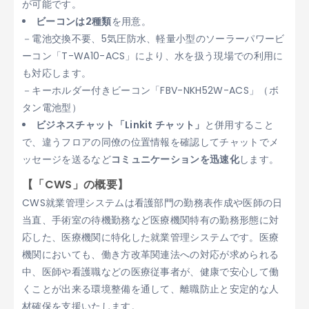
が可能です。
ビーコンは2種類
を用意。
－電池交換不要、5気圧防水、軽量小型のソーラーパワービ
ーコン「T-WA10-ACS」により、水を扱う現場での利用に
も対応します。
－キーホルダー付きビーコン「FBV-NKH52W-ACS」（ボ
タン電池型）
ビジネスチャット「Linkit チャット」
と併用すること
で、違うフロアの同僚の位置情報を確認してチャットでメ
ッセージを送るなど
コミュニケーションを迅速化
します。
【「CWS」の概要】
CWS就業管理システムは看護部門の勤務表作成や医師の日
当直、手術室の待機勤務など医療機関特有の勤務形態に対
応した、医療機関に特化した就業管理システムです。医療
機関においても、働き方改革関連法への対応が求められる
中、医師や看護職などの医療従事者が、健康で安心して働
くことが出来る環境整備を通して、離職防止と安定的な人
材確保を支援いたします。