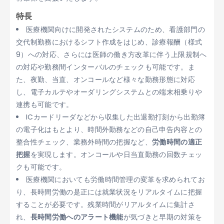
特長
医療機関向けに開発されたシステムのため、看護部門の
交代制勤務におけるシフト作成をはじめ、診療報酬（様式
9）への対応、さらには医師の働き方改革に伴う上限規制へ
の対応や勤務間インターバルのチェックも可能です。ま
た、夜勤、当直、オンコールなど様々な勤務形態に対応
し、電子カルテやオーダリングシステムとの端末相乗りや
連携も可能です。
ICカードリーダなどから収集した出退勤打刻から出勤簿
の電子化はもとより、時間外勤務などの自己申告内容との
整合性チェック、業務外時間の把握など、
労働時間の適正
把握
を実現します。オンコールや日当直勤務の回数チェッ
クも可能です。
医療機関においても労働時間管理の変革を求められてお
り、長時間労働の是正には就業状況をリアルタイムに把握
することが必要です。残業時間がリアルタイムに集計さ
れ、
長時間労働へのアラート機能
が気づきと早期の対策を