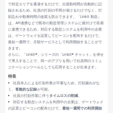
て特定エリアを通過するだけで、出退勤時間が自動的に記
録されるため、社員の打刻の手間が省けるだけでなく、打
刻忘れや勤務時間の改竄も防止できます。「Linkit 勤怠」
は、API連携などで既存の勤怠管理システムに後付けで容易
に連携できるため、対応する勤怠システムを利用中の企業
は、ゲートウェイを設置してビーコンを配布するだけで、
最短一週間で、月額サービスとして利用開始することがで
きます。
さらに、「Linkit®」シリーズの「Linkit® チャット」を併せ
て導入することで、同一のアプリを用いて社員間のコミュ
ニケーションツールとしても応用することが出来ます。
特長
社員本人による打刻作業が不要なため、打刻漏れがな
く、
客観的な記録
が可能。
社員の打刻作業に伴う
タイムロスの削減
。
対応する勤怠システムを利用中の企業は、ゲートウェイ
の設置とビーコンの配布だけで、
最短一週間での利用開始