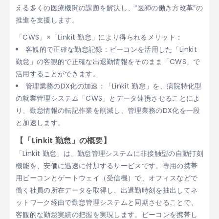
える多くの医療機関の課題を解決し、“医師の働き方改革”の
推進を支援します。
「CWS」×「Linkit 勤怠」により得られるメリット：
客観的で正確な勤怠記録：ビーコンを活用した「Linkit
勤怠」の客観的で正確な出退勤情報をそのまま「CWS」で
活用することができます。
管理業務のDX化の加速：「Linkit 勤怠」を、病院特化型
の就業管理システム「CWS」とデータ連携させることによ
り、勤怠情報の転記作業を削減し、管理業務のDX化を一段
と加速します。
【「Linkit 勤怠」の概要】
「Linkit 勤怠」は、勤怠管理システムに非接触型の自動打刻
機能を、安価に迅速に付加するサービスです。専用の携帯
用ビーコンとゲートウェイ（受信機）で、オフィスなどで
働く社員の所在データを取得し、出退勤時刻を抽出してネ
ットワーク経由で勤怠管理システムと同期させることで、
客観的な勤怠実績の把握を実現します。ビーコンを携帯し