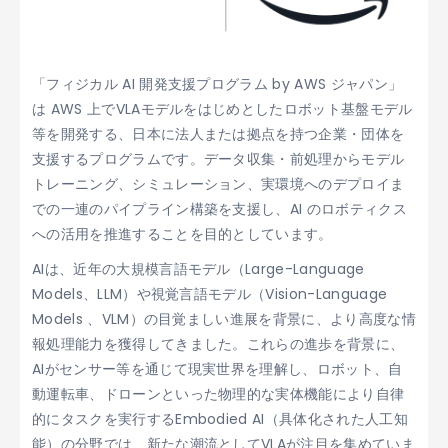
「フィジカル AI 開発支援プログラム by AWS ジャパン」
は AWS 上でVLAモデルをはじめとしたロボット基盤モデル
等を開発する、日本に法人または拠点を持つ企業・団体を
支援するプログラムです。データ収集・前処理からモデル
トレーニング、シミュレーション、実環境へのデプロイま
での一連のパイプライン構築を支援し、AI のロボティクス
への活用を推進することを目的としています。
AIは、近年の大規模言語モデル（Large-Language
Models、LLM）や視覚言語モデル（Vision-Language
Models 、VLM）の目覚ましい進展を背景に、より高度な情
報処理能力を獲得してきました。これらの進歩を背景に、
AIがセンサー等を通じて現実世界を理解し、ロボット、自
動運転車、ドローンといった物理的な実体機能により自律
的にタスクを実行するEmbodied AI（具体化された人工知
能）の分野では、新たな潮流としてVLAが注目を集めていま