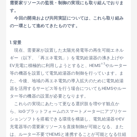
需要家リソースの監視・制御の実現にも取り組んでおりま
す。
今回の開発および共同実証については、これら取り組み
の一環として進めてきたものです。
1.背景
現在、需要家が設置した太陽光発電等の再生可能エネル
ギー（以下、「再エネ電気」）を電気給湯器の沸き上げや
※3
EV充電に積極的に利用しようとすると、HEMS
やルーター
等の機器を設置して電気給湯器の制御を行っています。ま
た、今後、地域の再エネ電気の導入拡大のために電気給湯
器を活用するサービス等を行う場合についてもHEMSやルー
ター等の機器の設置が必要となります。
これらの実現にあたって更なる選択肢を増やす観点か
ら、IoGプラットフォームのスマートメーターにアプリケー
ションソフトを搭載できる環境を構築し、電気給湯器やEV
充電器等の需要家リソースを直接制御が可能となる、また
は、ルーター不要でHEMSと連携することが可能となる仕組