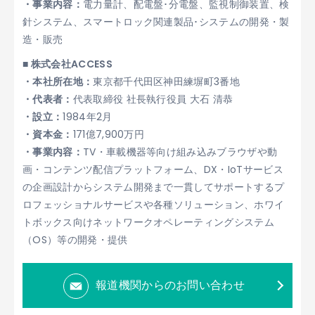
・事業内容：
電力量計、配電盤･分電盤、監視制御装置、検
針システム、スマートロック関連製品･システムの開発・製
造・販売
■ 株式会社ACCESS
・本社所在地：
東京都千代田区神田練塀町3番地
・代表者：
代表取締役 社長執行役員 大石 清恭
・設立：
1984年2月
・資本金：
171億7,900万円
・事業内容：
TV・車載機器等向け組み込みブラウザや動
画・コンテンツ配信プラットフォーム、DX・IoTサービス
の企画設計からシステム開発まで一貫してサポートするプ
ロフェッショナルサービスや各種ソリューション、ホワイ
トボックス向けネットワークオペレーティングシステム
（OS）等の開発・提供
報道機関からのお問い合わせ