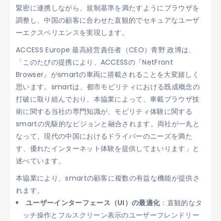
緊密に連携しながら、規制基準を満たすようにブラウザを
調整し、中国の顧客に合わせた直観的でセキュアなユーザ
ーエクスペリエンスを実現します。
ACCESS Europe 最高経営責任者（CEO）青野 政博は、
「このたびの提携により、ACCESSの『NetFront
Browser』がsmartの車両に搭載されることを大変嬉しく
思います。smartは、都市モビリティにおける既成概念の
打破に取り組んでおり、本協業によって、車載ブラウザ技
術に関する当社の専門知識が、モビリティ体験に関する
smartの先駆的なビジョンと融合されます。両社が一丸と
なって、現代の中国におけるドライバーのニーズを満た
す、優れたインターネット体験を提供してまいります」と
述べています。
本協業により、smartの顧客に複数の有益な機能が提供さ
れます。
ユーザーインターフェース（UI）の最適化
：直観的なタ
ッチ操作とフルスクリーン表示のユーザーフレンドリー