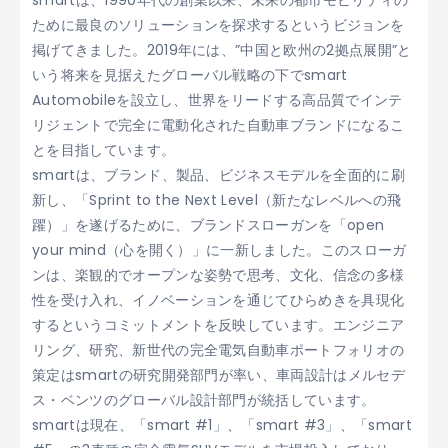
smartは、1990年代の創業以来、未来の都市モビリティの
ために最良のソリューションを探求するというビジョンを
掲げてきました。2019年には、”中国と欧州の2拠点展開”と
いう将来を見据えたグローバル戦略の下でsmart
Automobileを設立し、世界をリードする高品質でインテ
リジェントで完全に電動化された自動車ブランドになるこ
とを目指しています。
smartは、ブランド、製品、ビジネスモデルを全面的に刷
新し、「Sprint to the Next Level（新たなレベルへの飛
躍）」を遂げるために、ブランドスローガンを「open
your mind（心を開く）」に一新しました。このスローガ
ンは、楽観的でオープンな姿勢で思考、文化、信念の多様
性を受け入れ、イノベーションを通じてひらめきを具現化
するというコミットメントを反映しています。エンジニア
リング、研究、新世代の完全電気自動車ポートフォリオの
策定はsmartの研究開発部門が率い、車両設計はメルセデ
ス・ベンツのグローバル設計部門が統括しています。
smartは現在、「smart #1」、「smart #3」、「smart