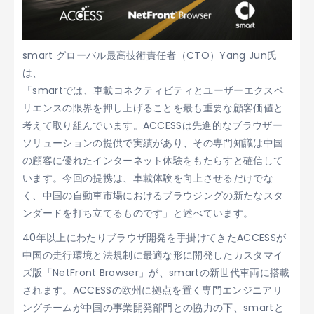
smart グローバル最高技術責任者（CTO）Yang Jun氏
は、
「smartでは、車載コネクティビティとユーザーエクスペ
リエンスの限界を押し上げることを最も重要な顧客価値と
考えて取り組んでいます。ACCESSは先進的なブラウザー
ソリューションの提供で実績があり、その専門知識は中国
の顧客に優れたインターネット体験をもたらすと確信して
います。今回の提携は、車載体験を向上させるだけでな
く、中国の自動車市場におけるブラウジングの新たなスタ
ンダードを打ち立てるものです」と述べています。
40年以上にわたりブラウザ開発を手掛けてきたACCESSが
中国の走行環境と法規制に最適な形に開発したカスタマイ
ズ版「NetFront Browser」が、smartの新世代車両に搭載
されます。ACCESSの欧州に拠点を置く専門エンジニアリ
ングチームが中国の事業開発部門との協力の下、smartと