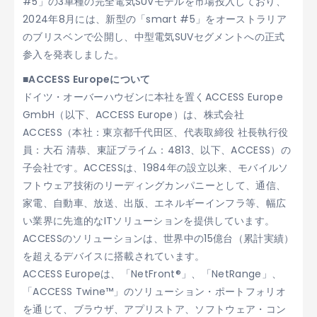
#5」の3車種の完全電気SUVモデルを市場投入しており、
2024年8月には、新型の「smart #5」をオーストラリア
のブリスベンで公開し、中型電気SUVセグメントへの正式
参入を発表しました。
■ACCESS Europeについて
ドイツ・オーバーハウゼンに本社を置くACCESS Europe
GmbH（以下、ACCESS Europe）は、株式会社
ACCESS（本社：東京都千代田区、代表取締役 社長執行役
員：大石 清恭、東証プライム：4813、以下、ACCESS）の
子会社です。ACCESSは、1984年の設立以来、モバイルソ
フトウェア技術のリーディングカンパニーとして、通信、
家電、自動車、放送、出版、エネルギーインフラ等、幅広
い業界に先進的なITソリューションを提供しています。
ACCESSのソリューションは、世界中の15億台（累計実績）
を超えるデバイスに搭載されています。
ACCESS Europeは、「NetFront®」、「NetRange」、
「ACCESS Twine™」のソリューション・ポートフォリオ
を通じて、ブラウザ、アプリストア、ソフトウェア・コン