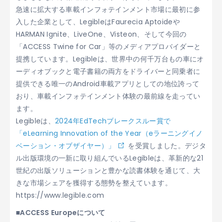
急速に拡大する車載インフォテインメント市場に最初に参
入した企業として、LegibleはFaurecia Aptoideや
HARMAN Ignite、LiveOne、Visteon、そして今回の
「ACCESS Twine for Car」等のメディアプロバイダーと
提携しています。Legibleは、世界中の何千万台もの車にオ
ーディオブックと電子書籍の両方をドライバーと同乗者に
提供できる唯一のAndroid車載アプリとしての地位誇って
おり、車載インフォテインメント体験の最前線を走ってい
ます。
Legibleは、
2024年EdTechブレークスルー賞で
「eLearning Innovation of the Year（eラーニングイノ
ベーション・オブザイヤー）」
を受賞しました。デジタ
ル出版環境の一新に取り組んでいるLegibleは、革新的な21
世紀の出版ソリューションと豊かな読書体験を通じて、大
きな市場シェアを獲得する態勢を整えています。
https://www.legible.com
■ACCESS Europeについて