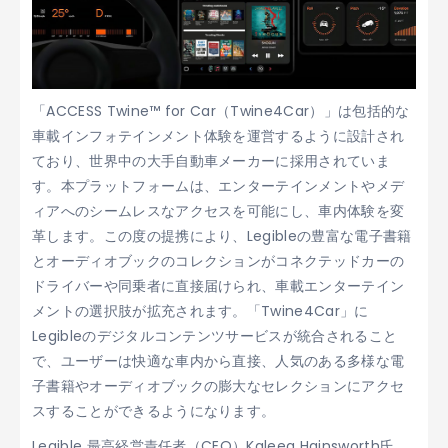
「ACCESS Twine™ for Car（Twine4Car）」は包括的な
車載インフォテインメント体験を運営するように設計され
ており、世界中の大手自動車メーカーに採用されていま
す。本プラットフォームは、エンターテインメントやメデ
ィアへのシームレスなアクセスを可能にし、車内体験を変
革します。この度の提携により、Legibleの豊富な電子書籍
とオーディオブックのコレクションがコネクテッドカーの
ドライバーや同乗者に直接届けられ、車載エンターテイン
メントの選択肢が拡充されます。「Twine4Car」に
Legibleのデジタルコンテンツサービスが統合されること
で、ユーザーは快適な車内から直接、人気のある多様な電
子書籍やオーディオブックの膨大なセレクションにアクセ
スすることができるようになります。
Legible 最高経営責任者（CEO）Kaleeg Hainsworth氏