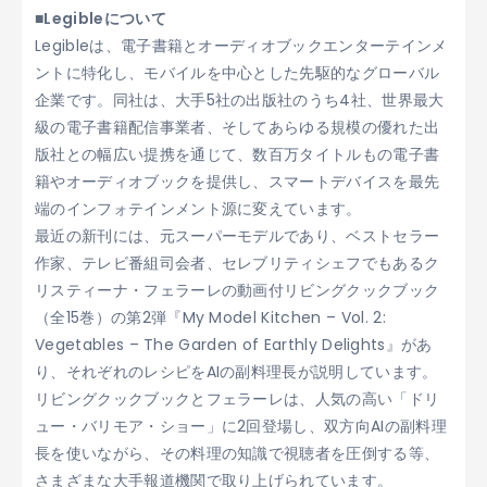
■Legibleについて
Legibleは、電子書籍とオーディオブックエンターテインメ
ントに特化し、モバイルを中心とした先駆的なグローバル
企業です。同社は、大手5社の出版社のうち4社、世界最大
級の電子書籍配信事業者、そしてあらゆる規模の優れた出
版社との幅広い提携を通じて、数百万タイトルもの電子書
籍やオーディオブックを提供し、スマートデバイスを最先
端のインフォテインメント源に変えています。
最近の新刊には、元スーパーモデルであり、ベストセラー
作家、テレビ番組司会者、セレブリティシェフでもあるク
リスティーナ・フェラーレの動画付リビングクックブック
（全15巻）の第2弾『
My Model Kitchen – Vol. 2:
Vegetables – The Garden of Earthly Delights
』があ
り、それぞれのレシピをAIの副料理長が説明しています。
リビングクックブックとフェラーレは、人気の高い「ドリ
ュー・バリモア・ショー」に2回登場し、双方向AIの副料理
長を使いながら、その料理の知識で視聴者を圧倒する等、
さまざまな大手報道機関で取り上げられています。