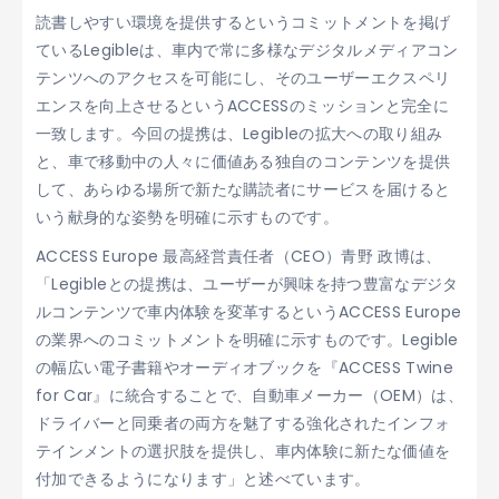
読書しやすい環境を提供するというコミットメントを掲げ
ているLegibleは、車内で常に多様なデジタルメディアコン
テンツへのアクセスを可能にし、そのユーザーエクスペリ
エンスを向上させるというACCESSのミッションと完全に
一致します。今回の提携は、Legibleの拡大への取り組み
と、車で移動中の人々に価値ある独自のコンテンツを提供
して、あらゆる場所で新たな購読者にサービスを届けると
いう献身的な姿勢を明確に示すものです。
ACCESS Europe 最高経営責任者（CEO）青野 政博は、
「Legibleとの提携は、ユーザーが興味を持つ豊富なデジタ
ルコンテンツで車内体験を変革するというACCESS Europe
の業界へのコミットメントを明確に示すものです。Legible
の幅広い電子書籍やオーディオブックを『ACCESS Twine
for Car』に統合することで、自動車メーカー（OEM）は、
ドライバーと同乗者の両方を魅了する強化されたインフォ
テインメントの選択肢を提供し、車内体験に新たな価値を
付加できるようになります」と述べています。