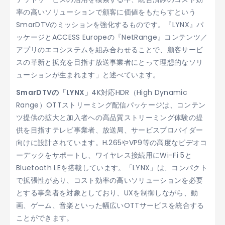
率の高いソリューションで顧客に価値をもたらすという
SmarDTVのミッションを強化するものです。『LYNX』パ
ッケージとACCESS Europeの『NetRange』コンテンツ／
アプリのエコシステムを組み合わせることで、顧客サービ
スの革新と拡充を目指す放送事業者にとって理想的なソリ
ューションが生まれます」と述べています。
SmarDTVの「LYNX」
4K対応HDR（High Dynamic
Range）OTTストリーミング配信パッケージは、コンテン
ツ提供の拡大と加入者への高品質ストリーミング体験の提
供を目指すテレビ事業者、放送局、サービスプロバイダー
向けに設計されています。H.265やVP9等の高度なビデオコ
ーデックをサポートし、ワイヤレス接続用にWi-Fi 5と
Bluetooth LEを搭載しています。「LYNX」は、コンパクト
で拡張性があり、コスト効率の高いソリューションを必要
とする事業者を対象としており、UXを制御しながら、動
画、ゲーム、音楽といった幅広いOTTサービスを統合する
ことができます。