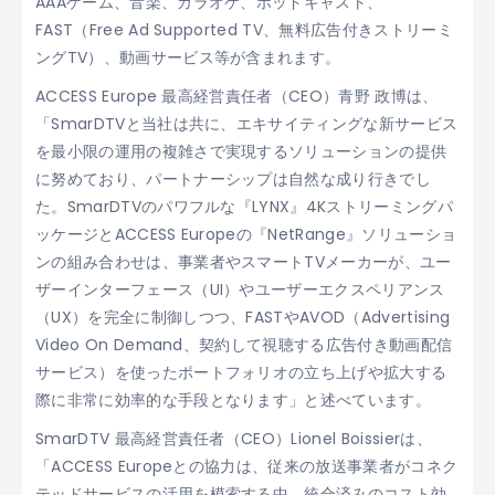
AAAゲーム、音楽、カラオケ、ポッドキャスト、
FAST（Free Ad Supported TV、無料広告付きストリーミ
ングTV）、動画サービス等が含まれます。
ACCESS Europe 最高経営責任者（CEO）青野 政博は、
「SmarDTVと当社は共に、エキサイティングな新サービス
を最小限の運用の複雑さで実現するソリューションの提供
に努めており、パートナーシップは自然な成り行きでし
た。SmarDTVのパワフルな『LYNX』4Kストリーミングパ
ッケージとACCESS Europeの『NetRange』ソリューショ
ンの組み合わせは、事業者やスマートTVメーカーが、ユー
ザーインターフェース（UI）やユーザーエクスペリアンス
（UX）を完全に制御しつつ、FASTやAVOD（Advertising
Video On Demand、契約して視聴する広告付き動画配信
サービス）を使ったポートフォリオの立ち上げや拡大する
際に非常に効率的な手段となります」と述べています。
SmarDTV 最高経営責任者（CEO）Lionel Boissierは、
「ACCESS Europeとの協力は、従来の放送事業者がコネク
テッドサービスの活用を模索する中、統合済みのコスト効