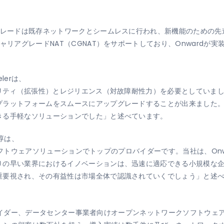
グレードは既存ネットワークとシームレスに行われ、新機能のための
リアグレードNAT（CGNAT）をサポートしており、Onwardが実装す
elerは、
ビリティ（拡張性）とレジリエンス（対故障耐性力）を必要としていまし
ラットフォームをスムースにアップグレードすることが出来ました。
きる手軽なソリューションでした」と述べています。
 淳は、
ワークソフトウェアソリューションでトップのプロバイダーです。当社は、O
りの早い業界におけるイノベーションは、迅速に適応できる小規模な
重要視され、その有益性は市場全体で認識されていくでしょう」と述
スプロバイダー、データセンター事業者向けオープンネットワークソフトウ