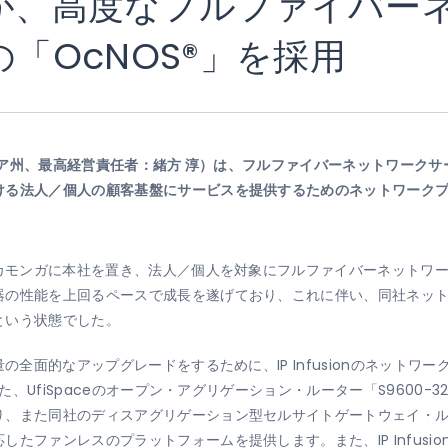
dが、高度なフルファイバー
onの「OcNOS®」を採用
ア州、最高経営責任者：緒方 淳）は、フルファイバーネットワークサ
法人／個人の顧客基盤にサービスを提供するためのネットワークプラット
クカモンガに本社を置き、法人／個人を対象にフルファイバーネットワー
器の性能を上回るペースで成長を遂げており、これに伴い、同社ネッ
という状態でした。
の全面的なアップグレードをするために、IP Infusionのネットワー
した、
UfiSpace
のオープン・アグリゲーション・ルーター「S9600-32
、また同社のディスアグリゲーション型セルサイトゲートウェイ・ルータ
たファンレスのプラットフォームを提供します。また、IP Infusi