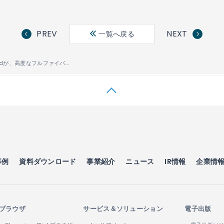
PREV
NEXT
一覧へ戻る
米国のOnwardが、高度なフルファイバーネットワークの拡張にIP Infusionの「OcNOS®」を採用
事例
資料ダウンロード
事業紹介
ニュース
IR情報
企業情
ブラウザ
サービス＆ソリューション
電子出版