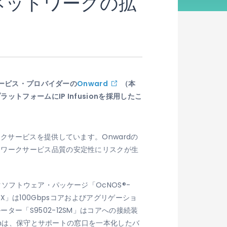
ネットワークの拡
ービス・プロバイダーの
Onward
（本
フォームにIP Infusionを採用したこ
クサービスを提供しています。Onwardの
トワークサービス品質の安定性にリスクが生
クソフトウェア・パッケージ「OcNOS®-
X」は100Gbpsコアおよびアグリゲーショ
ー「S9502-12SM」はコアへの接続装
onは、保守とサポートの窓口を一本化したバ