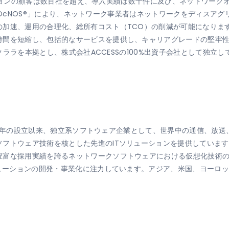
リューションの顧客は数百社を超え、導入実績は数千件に及び、ネットワー
onの「OcNOS®」により、ネットワーク事業者はネットワークをディス
加速、運用の合理化、総所有コスト（TCO）の削減が可能になりま
時間を短縮し、包括的なサービスを提供し、キャリアグレードの堅牢性
タクララを本拠とし、株式会社ACCESSの100%出資子会社として独立
1984年の設立以来、独立系ソフトウェア企業として、世界中の通信、
フトウェア技術を核とした先進のITソリューションを提供しています
豊富な採用実績を誇るネットワークソフトウェアにおける仮想化技術
リューションの開発・事業化に注力しています。アジア、米国、ヨーロ