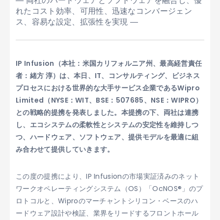
― 両社のハードウェアとソフトウェアを融合し、優
れたコスト効率、可用性、迅速なコンバージェン
ス、容易な設定、拡張性を実現 ―
IP Infusion（本社：米国カリフォルニア州、最高経営責任
者：緒方 淳）は、本日、IT、コンサルティング、ビジネス
プロセスにおける世界的な大手サービス企業であるWipro
Limited（NYSE：WIT、BSE：507685、NSE：WIPRO）
との戦略的提携を発表しました。本提携の下、両社は連携
し、エコシステムの柔軟性とシステムの安定性を維持しつ
つ、ハードウェア、ソフトウェア、提供モデルを最適に組
み合わせて提供していきます。
この度の提携により、IP Infusionの市場実証済みのネット
ワークオペレーティングシステム（OS）「OcNOS®」のプ
ロトコルと、Wiproのマーチャントシリコン・ベースのハ
ードウェア設計や検証、業界をリードするフロントホール