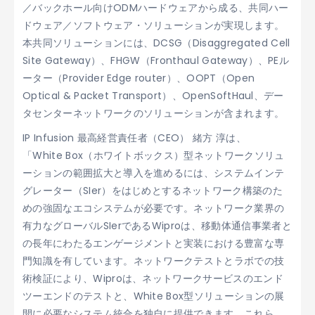
／バックホール向けODMハードウェアから成る、共同ハー
ドウェア／ソフトウェア・ソリューションが実現します。
本共同ソリューションには、DCSG（Disaggregated Cell
Site Gateway）、FHGW（Fronthaul Gateway）、PEル
ーター（Provider Edge router）、OOPT（Open
Optical & Packet Transport）、OpenSoftHaul、デー
タセンターネットワークのソリューションが含まれます。
IP Infusion 最高経営責任者（CEO） 緒方 淳は、
「White Box（ホワイトボックス）型ネットワークソリュ
ーションの範囲拡大と導入を進めるには、システムインテ
グレーター（SIer）をはじめとするネットワーク構築のた
めの強固なエコシステムが必要です。ネットワーク業界の
有力なグローバルSIerであるWiproは、移動体通信事業者と
の長年にわたるエンゲージメントと実装における豊富な専
門知識を有しています。ネットワークテストとラボでの技
術検証により、Wiproは、ネットワークサービスのエンド
ツーエンドのテストと、White Box型ソリューションの展
開に必要なシステム統合を独自に提供できます。これら