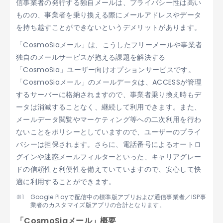
信事業者の発行する独自メールは、プライバシー性は高い
ものの、事業者を乗り換える際にメールアドレスやデータ
を持ち越すことができないというデメリットがあります。
「CosmoSiaメール」は、こうしたフリーメールや事業者
独自のメールサービスが抱える課題を解決する
「CosmoSia」ユーザー向けオプションサービスです。
「CosmoSiaメール」のメールデータは、ACCESSが管理
するサーバーに格納されますので、事業者乗り換え時もデ
ータは消滅することなく、継続して利用できます。また、
メールデータ閲覧やマーケティング等への二次利用を行わ
ないことをポリシーとしていますので、ユーザーのプライ
バシーは担保されます。さらに、電話番号によるオートロ
グインや迷惑メールフィルターといった、キャリアグレー
ドの信頼性と利便性を備えていていますので、安心して快
適に利用することができます。
Google Playで配信中の標準版アプリおよび通信事業者／ISP事
業者のカスタマイズ版アプリの合計となります。
「CosmoSiaメール」概要