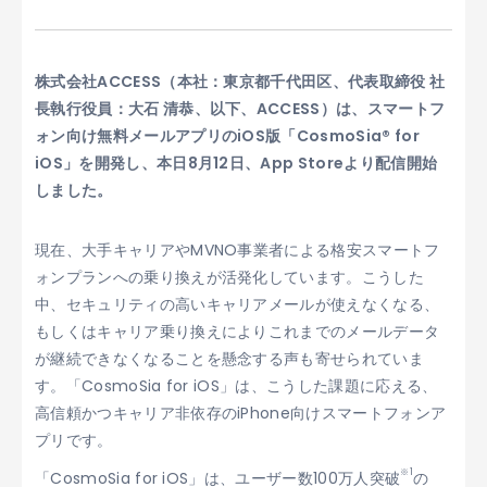
株式会社ACCESS（本社：東京都千代田区、代表取締役 社
長執行役員：大石 清恭、以下、ACCESS）は、スマートフ
ォン向け無料メールアプリのiOS版「CosmoSia® for
iOS」を開発し、本日8月12日、App Storeより配信開始
しました。
現在、大手キャリアやMVNO事業者による格安スマートフ
ォンプランへの乗り換えが活発化しています。こうした
中、セキュリティの高いキャリアメールが使えなくなる、
もしくはキャリア乗り換えによりこれまでのメールデータ
が継続できなくなることを懸念する声も寄せられていま
す。「CosmoSia for iOS」は、こうした課題に応える、
高信頼かつキャリア非依存のiPhone向けスマートフォンア
プリです。
※1
「CosmoSia for iOS」は、ユーザー数100万人突破
の