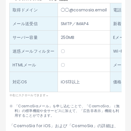
取得ドメイン
◯◯@cosmosia.email
電話番号
メール送受信
SMTP／IMAP4
新着メー
サーバー容量
250MB
Eメール
迷惑メールフィルター
〇
Wi-Fi送
HTMLメール
〇
メールサ
対応OS
iOS13以上
価格
「CosmoSiaメール」を申し込むことで、「CosmoSia」（無
料）の標準機能や全サービスに加えて、「広告非表示」機能も利
用することができます。
「CosmoSia for iOS」および「CosmoSia」の詳細は、