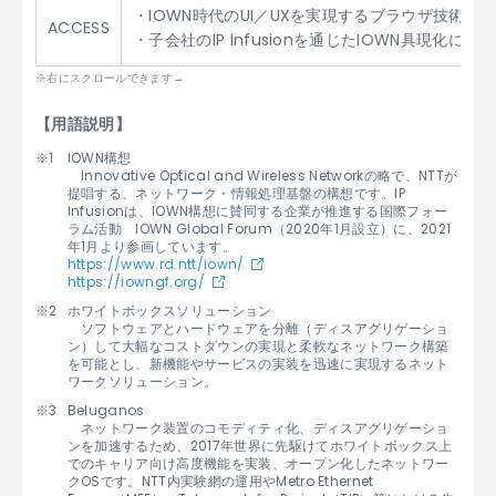
・IOWN時代のUI／UXを実現するブラウザ技術の
ACCESS
・子会社のIP Infusionを通じたIOWN具現
【用語説明】
IOWN構想
Innovative Optical and Wireless Networkの略で、NTTが
提唱する、ネットワーク・情報処理基盤の構想です。IP
Infusionは、IOWN構想に賛同する企業が推進する国際フォー
ラム活動 IOWN Global Forum（2020年1月設立）に、2021
年1月より参画しています。
https://www.rd.ntt/iown/
https://iowngf.org/
ホワイトボックスソリューション
ソフトウェアとハードウェアを分離（ディスアグリゲーショ
ン）して大幅なコストダウンの実現と柔軟なネットワーク構築
を可能とし、新機能やサービスの実装を迅速に実現するネット
ワークソリューション。
Beluganos
ネットワーク装置のコモディティ化、ディスアグリゲーショ
ンを加速するため、2017年世界に先駆けてホワイトボックス上
でのキャリア向け高度機能を実装、オープン化したネットワー
クOSです。NTT内実験網の運用やMetro Ethernet