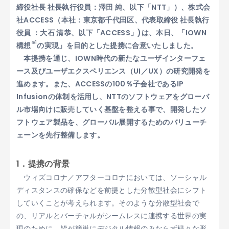
締役社長 社長執行役員：澤田 純、以下「NTT」）、株式会
社ACCESS（本社：東京都千代田区、代表取締役 社長執行
役員 ：大石 清恭、以下「ACCESS」)は、本日、「IOWN
※1
構想
の実現」を目的とした提携に合意いたしました。
本提携を通じ、IOWN時代の新たなユーザインターフェ
ース及びユーザエクスペリエンス（UI／UX）の研究開発を
進めます。また、ACCESSの100％子会社であるIP
Infusionの体制を活用し、NTTのソフトウェアをグローバ
ル市場向けに販売していく基盤を整える事で、開発したソ
フトウェア製品を、グローバル展開するためのバリューチ
ェーンを先行整備します。
1．提携の背景
ウィズコロナ／アフターコロナにおいては、ソーシャル
ディスタンスの確保などを前提とした分散型社会にシフト
していくことが考えられます。そのような分散型社会で
の、リアルとバーチャルがシームレスに連携する世界の実
現のために、皆が簡単にデジタル情報のみならず様々な形