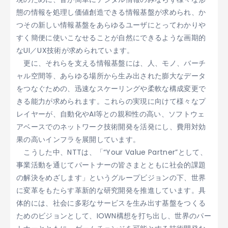
態の情報を処理し価値創造できる情報基盤が求められ、か
つその新しい情報基盤をあらゆるユーザにとってわかりや
すく簡便に使いこなせることが自然にできるような画期的
なUI／UX技術が求められています。
更に、それらを支える情報基盤には、人、モノ、バーチ
ャル空間等、あらゆる場所から生み出された膨大なデータ
をつなぐための、迅速なスケーリングや柔軟な構成変更で
きる能力が求められます。これらの実現に向けて様々なプ
レイヤーが、自動化やAI等との親和性の高い、ソフトウェ
アベースでのネットワーク技術開発を活発にし、費用対効
果の高いインフラを展開しています。
こうした中、NTTは、「“Your Value Partner”として、
事業活動を通じてパートナーの皆さまとともに社会的課題
の解決をめざします」というグループビジョンの下、世界
に変革をもたらす革新的な研究開発を推進しています。具
体的には、社会に多彩なサービスを生み出す基盤をつくる
ためのビジョンとして、IOWN構想を打ち出し、世界のパー