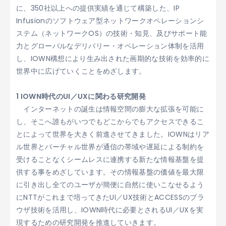
に、350社以上への提供実績を通じて構築した、IP
Infusionのソフトウェア型ネットワークオペレーションシ
ステム（ネットワークOS）の技術・知見、及びサポート能
力とグローバルなデリバリー・オペレーション体制を活用
し、IOWN構想により生み出された画期的な技術を効率的に
世界中に広げていくことをめざします。
1 IOWN時代のUI／UXに関わる研究開発
インターネットの誕生は情報空間の膨大な拡張を可能に
し、そこへ誰もがいつでもどこからでもアクセスできるこ
とによって世界を大きく前進させてきました。IOWNはリア
ル世界とバーチャル世界が通信の帯域や遅延による制約を
受けることなくシームレスに連携する新たな情報基盤を提
供する事をめざしています。その情報基盤の価値を最大限
に引き出し全てのユーザが簡便に自然に使いこなせるよう
にNTTがこれまで培ってきたUI／UX技術とACCESSのブラ
ウザ技術を活用し、IOWN時代に必要とされるUI／UXを実
現するための研究開発を推進していきます。