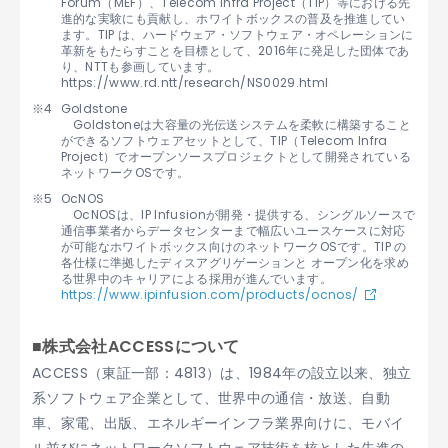
Forum（MEF）、Telecom Infra Project（TIP）等における先
進的な実験にも貢献し、ホワイトボックスの普及を推進してい
ます。TIP は、ハードウェア・ソフトウェア・オペレーションに
革新をもたらすことを目標として、2016年に発足した団体であ
り、NTTも参画しています。
https://www.rd.ntt/research/NS0029.html
Goldstone
Goldstoneは大容量の光伝送システムを柔軟に構築すること
ができるソフトウェアセットとして、TIP（Telecom Infra
Project）でオープンソースプロジェクトとして開発されている
ネットワークOSです。
OcNOS
OcNOSは、IP Infusionが開発・提供する、シングルソースで
通信事業者からデータセンターまで幅広いユースケースに対応
が可能なホワイトボックス向けのネットワークOSです。TIP の
各仕様に準拠したディスアグリゲーションと オープン化を求め
る世界中のキャリアによる採用が進んでいます。
https://www.ipinfusion.com/products/ocnos/
■株式会社ACCESSについて
ACCESS（東証一部：4813）は、1984年の設立以来、独立
系ソフトウェア企業として、世界中の通信・放送、自動
車、家電、出版、エネルギーインフラ業界向けに、モバイ