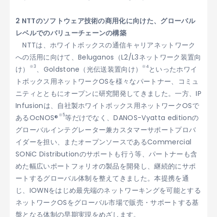
2 NTTのソフトウェア技術の商用化に向けた、グローバル
レベルでのバリューチェーンの構築
NTTは、ホワイトボックスの通信キャリアネットワーク
への活用に向けて、Beluganos（L2/L3ネットワーク装置向
※3
※4
け）
、Goldstone（光伝送装置向け）
といったホワイ
トボックス用ネットワークOSを様々なパートナー、コミュ
ニティとともにオープンに研究開発してきました。一方、IP
Infusionは、自社製ホワイトボックス用ネットワークOSで
※5
あるOcNOS®
等だけでなく、DANOS-Vyatta editionの
グローバルインテグレーター兼カスタマーサポートプロバ
イダーを担い、またオープンソースであるCommercial
SONiC Distributionのサポートも行う等、パートナーも含
めた幅広いポートフォリオの製品を開発し、継続的にサポ
ートするグローバル体制を整えてきました。本提携を通
じ、IOWNをはじめ最先端のネットワーキングを可能とする
ネットワークOSをグローバル市場で販売・サポートする基
盤となる体制の早期実現をめざします。