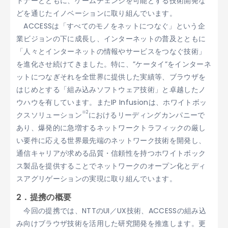
トナーとともに、ゲームチェンジを可能とする技術開発な
どを通じたイノベーションに取り組んでいます。
ACCESSは「すべてのモノをネットにつなぐ」という企
業ビジョンの下に成長し、インターネットの普及とともに
「人々とインターネットの情報やサービスをつなぐ技術」
を進化させ続けてきました。特に、”ケータイ”をインターネ
ットにつなぎそれを全世界に提供した実績等、ブラウザを
はじめとする「組み込みソフトウェア技術」と卓越したノ
ウハウを有しています。またIP Infusionは、ホワイトボッ
※2
クスソリューション
におけるリーディングカンパニーで
あり、爆発的に急増するネットワークトラフィックの厳し
い要件に応える世界最先端のネットワーク技術を開発し、
通信キャリアが求める品質・信頼性を持つホワイトボック
ス製品を提供することでネットワークのオープン化とディ
スアグリゲーションの実現に取り組んでいます。
2．提携の概要
今回の提携では、NTTのUI／UX技術、ACCESSの組み込
み向けブラウザ技術を活用した研究開発を推進します。更