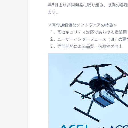
年8月より共同開発に取り組み、既存の各
ます。
＜高付加価値なソフトウェアの特徴＞
高セキュリティ対応であらゆる産業用
ユーザーインターフェース（UI）の
専門開発による品質・信頼性の向上