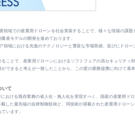
災害領域での産業用ドローンを社会実装することで、様々な現場の課題
別量産モデルの開発を進めております。
トウェア領域における先進のテクノロジーと豊富な市場実績、並びにドロ
せることで、産業用ドローンにおけるソフトフェアの高セキュリティ
献ができると考えが一致したことから、この度の業務提携に向けて基
ついて
業分野における既存業務の省人化・無人化を実現すべく、国産の産業用ド
を搭載した最先端の自律制御技術と、同技術が搭載された産業用ドロー
れています。