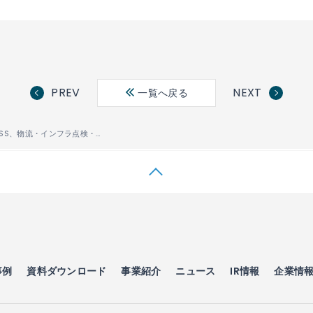
PREV
NEXT
一覧へ戻る
ACSLとACCESS、物流・インフラ点検・防災領域における高セキュリティ対応の産業用ドローンソフトウェアの開発・販売において業務提携することで基本合意
事例
資料ダウンロード
事業紹介
ニュース
IR情報
企業情