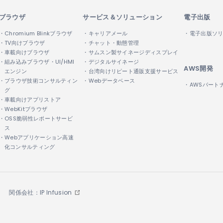
ブラウザ
サービス＆ソリューション
電子出版
・Chromium Blinkブラウザ
・キャリアメール
・電子出版ソ
・TV向けブラウザ
・チャット・動態管理
・車載向けブラウザ
・サムスン製サイネージディスプレイ
・組み込みブラウザ・UI/HMI
・デジタルサイネージ
AWS開発
エンジン
・台湾向けリピート通販支援サービス
・ブラウザ技術コンサルティン
・Webデータベース
・AWSパート
グ
・車載向けアプリストア
・WebKitブラウザ
・OSS脆弱性レポートサービ
ス
・Webアプリケーション高速
化コンサルティング
関係会社：IP Infusion