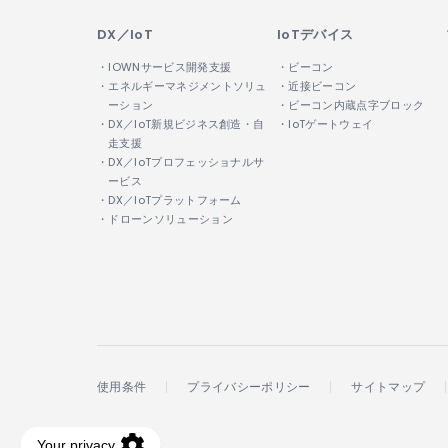
DX／IoT
IoTデバイス
・IOWNサービス開発支援
・ビーコン
・エネルギーマネジメントソリュ
・近接ビーコン
ーション
・ビーコン内蔵点字ブロック
・DX／IoT新規ビジネス創造・自
・IoTゲートウェイ
走支援
・DX／IoTプロフェッショナルサ
ービス
・DX／IoTプラットフォーム
・ドローンソリューション
使用条件
プライバシーポリシー
サイトマップ