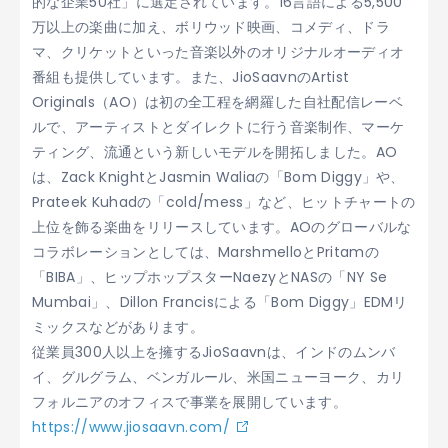
的な企業50社」に選定されています。16言語による5,500
万以上の楽曲に加え、ボリウッド映画、コメディ、ドラ
マ、クリケットといった音楽以外のオリジナルオーディオ
番組も提供しています。また、JioSaavnのArtist
Originals（AO）は初の全工程を網羅した自社配信レーベ
ルで、アーティストとダイレクトに行う音楽制作、マーケ
ティング、流通という新しいモデルを開拓しました。AO
は、Zack KnightとJasmin Waliaの「Bom Diggy」や、
Prateek Kuhadの「cold/mess」など、ヒットチャートの
上位を飾る楽曲をリリースしています。AOのグローバルな
コラボレーションとしては、MarshmelloとPritamの
「BIBA」、ヒップホップスターNaezyとNASの「NY Se
Mumbai」、Dillon Francisによる「Bom Diggy」EDMリ
ミックスなどがあります。
従業員300人以上を擁するJioSaavnは、インドのムンバ
イ、グルグラム、ベンガルール、米国ニューヨーク、カリ
フォルニアのオフィスで事業を展開しています。
https://www.jiosaavn.com/