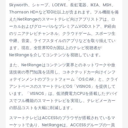
Skyworth、シャープ、LOEWE、長虹電器、IKEA、MSH、
Thomson HD+など100社以上が含まれます。フル機能を備
えたNetRangeのスマートテレビ向けアプリストアは、ロ
ーカルおよびグローバルなプレミアムVODストア、IP経由
のリニアテレビチャンネル、クラウドゲーム、スポーツ生
中継、音楽、ライフスタイルのアプリなどを取り揃えてい
ます。現在、全世界100カ国以上のテレビ視聴者が
NetRangeを介してコンテンツを視聴しています。
また、NetRangeはコンテンツ業界とのネットワークや放
送技術の専門知識を活用し、コネクテッドカー向けインフ
ォテインメントのプラットフォーム「OS.CAR」と、クライ
アントベースのスマートテレビOS「VISNOS」を提供して
います。「VISNOS」は、低消費電力CPUを搭載したデバイ
スでフル機能のスマートテレビを実現し、テレビメーカー
の部品コストを大幅に削減します。
スマートテレビはACCESSのブラウザが搭載されているマ
ーケットであり、NetRangeは、ACCESSグループの一員