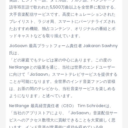
英語、ヒンディー語、タミル語、テルグ語、パンジャーブ
語等16言語で歌われた5,500万曲以上を全世界に配信する、
大手音楽配信サービスです。高度にキュレーションされた
プレイリスト、ラジオ局、スマートにパーソナライズされ
たおすすめ機能、独占コンテンツ、オリジナルの番組とポ
ッドキャストなどを取り揃えています。
JioSaavn 最高プラットフォーム責任者 Jaikaran Sawhny
氏は、
「どの家庭でもテレビは家の中心にあります。この度の
NetRangeとの協業を通じ、当社は世界のエンドユーザー
に向けて『JioSaavn』スマートテレビサービスを提供する
ことが可能になります。全世界のインド音楽ファンの皆様
は、お茶の間のテレビから、当社音楽サービスを楽しめる
ようになります」と述べています。
NetRange 最高経営責任者（CEO） Tim Schröderは、
「当社のアプリストアにより、『JioSaavn』音楽配信サー
ビスへのアクセス数増大に貢献できることを大変嬉しく思
います。インド音楽が世界的に成功を収めている中、