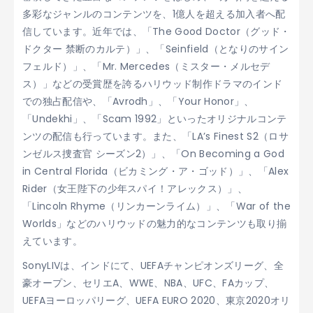
多彩なジャンルのコンテンツを、1億人を超える加入者へ配
信しています。近年では、「The Good Doctor（グッド・
ドクター 禁断のカルテ）」、「Seinfield（となりのサイン
フェルド）」、「Mr. Mercedes（ミスター・メルセデ
ス）」などの受賞歴を誇るハリウッド制作ドラマのインド
での独占配信や、「Avrodh」、「Your Honor」、
「Undekhi」、「Scam 1992」といったオリジナルコンテ
ンツの配信も行っています。また、「LA’s Finest S2（ロサ
ンゼルス捜査官 シーズン2）」、「On Becoming a God
in Central Florida（ビカミング・ア・ゴッド）」、「Alex
Rider（女王陛下の少年スパイ！アレックス）」、
「Lincoln Rhyme（リンカーンライム）」、「War of the
Worlds」などのハリウッドの魅力的なコンテンツも取り揃
えています。
SonyLIVは、インドにて、UEFAチャンピオンズリーグ、全
豪オープン、セリエA、WWE、NBA、UFC、FAカップ、
UEFAヨーロッパリーグ、UEFA EURO 2020、東京2020オリ