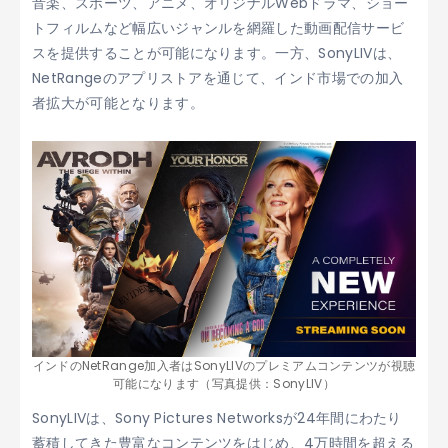
音楽、スポーツ、アニメ、オリジナルWebドラマ、ショー
トフィルムなど幅広いジャンルを網羅した動画配信サービ
スを提供することが可能になります。一方、SonyLIVは、
NetRangeのアプリストアを通じて、インド市場での加入
者拡大が可能となります。
インドのNetRange加入者はSonyLIVのプレミアムコンテンツが視聴
可能になります（写真提供：SonyLIV）
SonyLIVは、Sony Pictures Networksが24年間にわたり
蓄積してきた豊富なコンテンツをはじめ、4万時間を超える