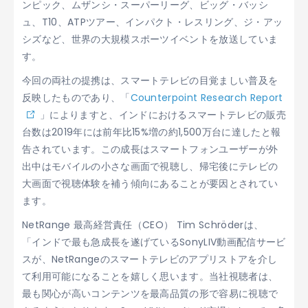
ンピック、ムザンシ・スーパーリーグ、ビッグ・バッシ
ュ、T10、ATPツアー、インパクト・レスリング、ジ・アッ
シズなど、世界の大規模スポーツイベントを放送していま
す。
今回の両社の提携は、スマートテレビの目覚ましい普及を
反映したものであり、「
Counterpoint Research Report
」によりますと、インドにおけるスマートテレビの販売
台数は2019年には前年比15%増の約1,500万台に達したと報
告されています。この成長はスマートフォンユーザーが外
出中はモバイルの小さな画面で視聴し、帰宅後にテレビの
大画面で視聴体験を補う傾向にあることが要因とされてい
ます。
NetRange 最高経営責任（CEO） Tim Schröderは、
「インドで最も急成長を遂げているSonyLIV動画配信サービ
スが、NetRangeのスマートテレビのアプリストアを介し
て利用可能になることを嬉しく思います。当社視聴者は、
最も関心が高いコンテンツを最高品質の形で容易に視聴で