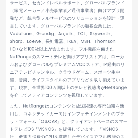
サービス、セカンドレベルサポート、グローバルブランド
（家電メーカー／小売事業者／通信事業者）向けアプリ開
発など、統合型フルサービスのソリューションを設計・運
営しています。グローバルブランドの顧客企業には、
Vodafone、Grundig、Arçelik、TCL、Skyworth、
Sharp、Loewe、長虹電器、IKEA、MSH、Thomson
HD+など100社以上が含まれます。フル機能を備えた
NetRangeのスマートテレビ向けアプリストアは、ローカ
ルおよびグローバルなプレミアムVODストア、IP経由のリ
ニアテレビチャンネル、クラウドゲーム、スポーツ生中
継、音楽、ライフスタイルのアプリなどを取り揃えていま
す。現在、全世界100カ国以上のテレビ視聴者がNetRange
を介してメディアコンテンツを視聴しています。
また、NetRangeはコンテンツと放送関連の専門知識を活
用し、コネクテッドカー向けインフォテインメントのプラ
ットフォーム「OS.CAR」と、クライアントベースのスマー
トテレビOS「VISNOS」を提供しています。「VISNOS」
は、低電力消費のCPUを搭載したデバイスでフル機能のス