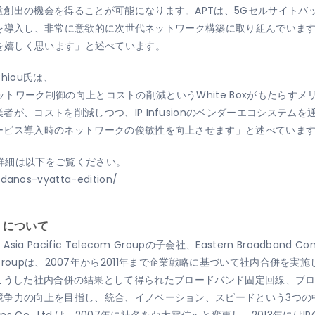
創出の機会を得ることが可能になります。APTは、5Gセルサイトバ
技術を導入し、非常に意欲的に次世代ネットワーク構築に取り組んでいま
きることを嬉しく思います」と述べています。
Chiou氏は、
ネットワーク制御の向上とコストの削減というWhite Boxがもたらすメリット
が、コストを削減しつつ、IP Infusionのベンダーエコシステム
ービス導入時のネットワークの俊敏性を向上させます」と述べていま
する詳細は以下をご覧ください。
/danos-vyatta-edition/
電信）について
ific Telecom Groupの子会社、Eastern Broadband Commu
om Groupは、2007年から2011年まで企業戦略に基づいて社内合併を実施して
dは、親会社のこうした社内合併の結果として得られたブロードバンド固定回線
競争力の向上を目指し、統合、イノベーション、スピードという3つの