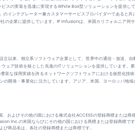
スの実装を迅速に実現するWhite Box型ソリューションを提供し
a edition」のインテグレーター兼カスタマーサービスプロバイダーであると共
0社の企業に提供しています。IP Infusionは、米国カリフォルニア
84年の設立以来、独立系ソフトウェア企業として、世界中の通信・放送
ウェア技術を核とした先進のITソリューションを提供しています。累
への豊富な採用実績を誇るネットワークソフトウェアにおける仮想化技
ョンの開発・事業化に注力しています。アジア、米国、ヨーロッパ地
、米国、およびその他の国における株式会社ACCESSの登録商標または商
は、IP Infusion Inc.の米国ならびにその他の国における商標または登録商標で
よび商品名は、各社の登録商標または商標です。