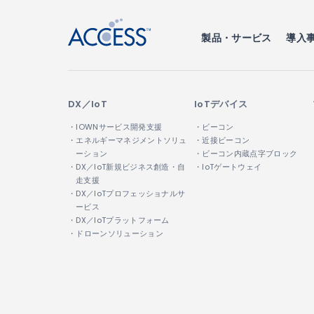
製品・サービス
導入
DX／IoT
IoTデバイス
・IOWNサービス開発支援
・ビーコン
・エネルギーマネジメントソリュ
・近接ビーコン
ーション
・ビーコン内蔵点字ブロック
・DX／IoT新規ビジネス創造・自
・IoTゲートウェイ
走支援
・DX／IoTプロフェッショナルサ
ービス
・DX／IoTプラットフォーム
・ドローンソリューション