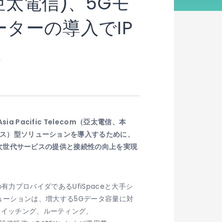
m（亞太電信)、5Gモ
ターの導入でIP
定
acific Telecom（亞太電信、本
ックス）型ソリューションを導入するために、
向け次世代サービスの提供と接続性の向上を実現
ンの有力プロバイダであるUfiSpaceと大手シ
。本ソリューションは、増大する5Gデータ容量に対
スイッチング、ルーティング、