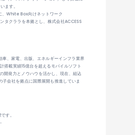
ています。
に、White Box向けネットワーク
州サンタクララを本拠とし、株式会社ACCESS
、自動車、家電、出版、エネルギーインフラ業界
計搭載実績15億台を超えるモバイルソフト
術の開発力とノウハウを活かし、現在、組込
域の子会社を拠点に国際展開も推進していま
標です。
す。