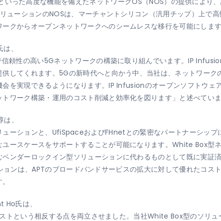
Switching）といった高度な機能を備えたネットワークOS（NOS）の提供に
ソリューションのNOSは、マーチャントシリコン（汎用チップ）上で
ワークからオープンネットワークへのシームレスな移行を可能にしま
n氏は、
性の高い5Gネットワークの構築に取り組んでいます。IP Infusion、
提供してくれます。5Gの新時代へと向かう中、当社は、ネットワーク
実現できるようになります。IP Infusionのオープンソフトウェアプ
ットワーク構築・運用のコスト削減と効率化を図ります」と述べてい
 淳は、
Sソリューションと、UfiSpaceおよびFHnetとの緊密なパートナーシ
ユースケースをサポートすることが可能になります。White Box
むベンダーロックイン型ソリューションに代わるものとして既に実証
リューションは、APTのブロードバンドサービスの拡大に対して優れたコ
す。
nt Ho氏は、
とコストという相反する点を両立させました。当社White Box型のソ