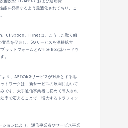
より、設備投資（CAPEX）および運用費
高性能を発揮するよう最適化されており、こ
す。
UfiSpace、FHnetは、こうした取り組
の変革を促進し、5Gサービスを深耕拡大
ラットフォームとWhite Box型ハードウ
ます。
ップにより、APTの5Gサービスが対象とする地
型ネットワークは、新サービスの展開において
済みです。大手通信事業者に初めて導入され
スト効率で応えることで、増大するトラフィッ
リューションにより、通信事業者やサービス事業