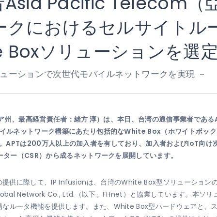
ia Pacific Teleco
ークにおけるセルサイトルー
hite Boxソリューションを選
 Box型ソリューションで次世代モバイルネットワークを実現 －
、最高経営責任者：緒方 淳）は、本日、台湾の通信事業者であるAsia P
イルネットワーク構築にあたり包括的なWhite Box（ホワイトボ
ました。APTは200万人以上の加入者を有しており、加入者およびIoT
ルーター（CSR）から成るネットワークを展開しています。
の提供に際して、IP Infusionは、台湾のWhite Box型ソリューショ
obal Network Co., Ltd.（以下、FHnet）と協業しています
なルータ機能を提供します。また、White Box型ハードウェアと、