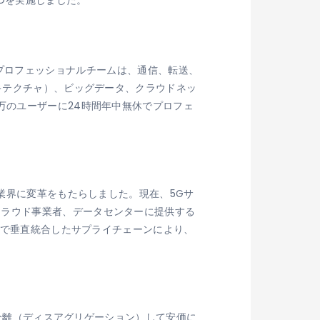
はIPOを実施しました。
す。同社のプロフェッショナルチームは、通信、転送、
ーキテクチャ）、ビッグデータ、クラウドネッ
万のユーザーに24時間年中無休でプロフェ
信業界に変革をもたらしました。現在、5Gサ
クラウド事業者、データセンターに提供する
成まで垂直統合したサプライチェーンにより、
を分離（ディスアグリゲーション）して安価に