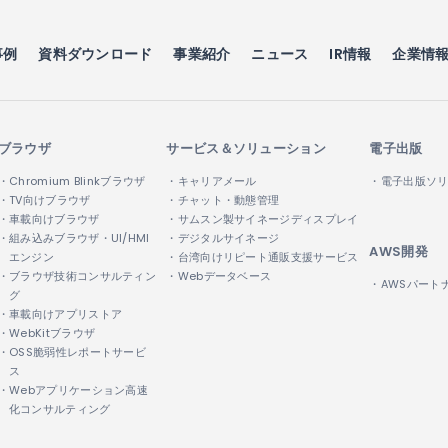
事例
資料ダウンロード
事業紹介
ニュース
IR情報
企業情
ブラウザ
サービス＆ソリューション
電子出版
・Chromium Blinkブラウザ
・キャリアメール
・電子出版ソ
・TV向けブラウザ
・チャット・動態管理
・車載向けブラウザ
・サムスン製サイネージディスプレイ
・組み込みブラウザ・UI/HMI
・デジタルサイネージ
AWS開発
エンジン
・台湾向けリピート通販支援サービス
・ブラウザ技術コンサルティン
・Webデータベース
・AWSパート
グ
・車載向けアプリストア
・WebKitブラウザ
・OSS脆弱性レポートサービ
ス
・Webアプリケーション高速
化コンサルティング