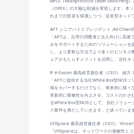
MPLS（Multiprotocol Label 
（OPEX）の大幅な削減を実現します。本
れまでの投資を保護しつつ、従来型ネット
APT シニアバイスプレジデント JM Chie
「APTは、台湾の消費者と法人向けに高速で信頼
みをサポートするためのソリューションを
し、より柔軟な方法でより多くのビジネス機会を
ェアがもたらすメリットを活用し、当社ネ
IP Infusion 最高経営責任者（CEO） 緒方
「APTに提供する当社White Box型NO
域をカバーするだけでなく、将来的に様々な
革新的に俊敏性を向上させ、コストのかさ
るWhite Box型NOSとして、当社ソ
ク要件を満たしていきます」と述べていま
UfiSpace 最高経営責任者（CEO） Vince
「UfiSpaceは、ネットワークの俊敏性