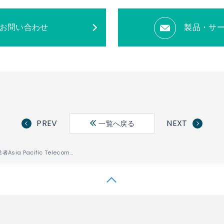
お問い合わせ
製品・サ
PREV
NEXT
一覧へ戻る
台湾の通信事業者Asia Pacific Telecom（亞太電信)、5Gモバイルネットワークにおけるセルサイトルーターの導入でIP InfusionのWhite Boxソリューションを選定