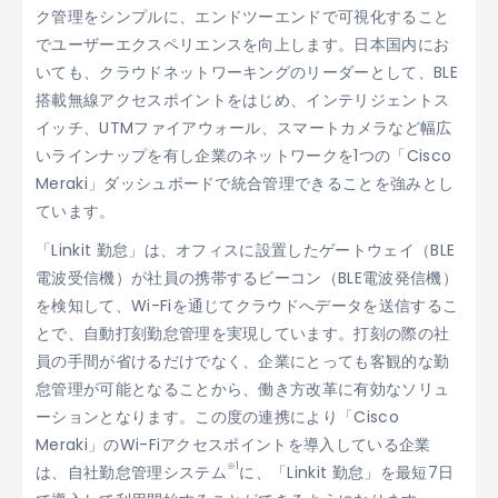
ク管理をシンプルに、エンドツーエンドで可視化すること
でユーザーエクスペリエンスを向上します。日本国内にお
いても、クラウドネットワーキングのリーダーとして、BLE
搭載無線アクセスポイントをはじめ、インテリジェントス
イッチ、UTMファイアウォール、スマートカメラなど幅広
いラインナップを有し企業のネットワークを1つの「Cisco
Meraki」ダッシュボードで統合管理できることを強みとし
ています。
「Linkit 勤怠」は、オフィスに設置したゲートウェイ（BLE
電波受信機）が社員の携帯するビーコン（BLE電波発信機）
を検知して、Wi-Fiを通じてクラウドへデータを送信するこ
とで、自動打刻勤怠管理を実現しています。打刻の際の社
員の手間が省けるだけでなく、企業にとっても客観的な勤
怠管理が可能となることから、働き方改革に有効なソリュ
ーションとなります。この度の連携により「Cisco
Meraki」のWi-Fiアクセスポイントを導入している企業
※1
は、自社勤怠管理システム
に、「Linkit 勤怠」を最短7日