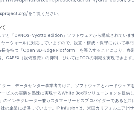
tps://www.ipinfusion.com/products/danos-vyatta-edition/
を
sproject.org/
をご覧ください。
いて
ェアと「DANOS-Vyatta edition」ソフトウェアから構成されて
イヤーウォールに対応していますので、設置・構成・保守において専門
持つ「Open SD-Edge Platform」を導入することにより、
、CAPEX（設備投資）の抑制、ひいてはTCOの削減を実現できます
スプロバイダー、データセンター事業者向けに、ソフトウェアとハードウェ
ビスの実装を迅速に実現するWhite Box型ソリューションを提供
a edition」のインテグレーター兼カスタマーサービスプロバイダーであると共
0社の企業に提供しています。IP Infusionは、米国カリフォルニア