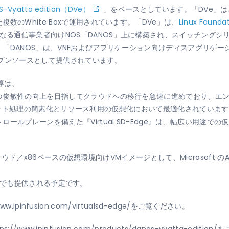
S-Vyatta edition（DVe）
」をベースとしています。「DVe」は
数のWhite Boxで運用されています。「DVe」は、
Linux Founda
なる通信事業者向けNOS「
DANOS
」上に構築され、スイッチングシ
「DANOS」は、VNFおよびアプリケーション向けディスアグリゲー
プンソースとして提供されています。
 淳は、
つ俊敏性の向上を目指してクラウドへの移行を急速に進めており、エ
は、パケット処理の簡素化とリソース利用の仮想化において最適化されていま
ールプレーンを備えた『Virtual SD-Edge』は、幅広い用途で
ウド／x86ベースの仮想環境向けVMイメージ
として、Microsoft の
AWS）でも提供される予定です。
www.ipinfusion.com/virtualsd-edge/
をご覧ください。