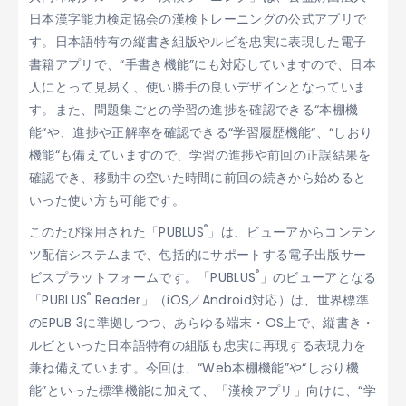
日本漢字能力検定協会の漢検トレーニングの公式アプリで
す。日本語特有の縦書き組版やルビを忠実に表現した電子
書籍アプリで、“手書き機能”にも対応していますので、日本
人にとって見易く、使い勝手の良いデザインとなっていま
す。また、問題集ごとの学習の進捗を確認できる“本棚機
能“や、進捗や正解率を確認できる“学習履歴機能“、“しおり
機能“も備えていますので、学習の進捗や前回の正誤結果を
確認でき、移動中の空いた時間に前回の続きから始めると
いった使い方も可能です。
®
このたび採用された「PUBLUS
」は、ビューアからコンテン
ツ配信システムまで、包括的にサポートする電子出版サー
®
ビスプラットフォームです。「PUBLUS
」のビューアとなる
®
「PUBLUS
Reader」（iOS／Android対応）は、世界標準
のEPUB 3に準拠しつつ、あらゆる端末・OS上で、縦書き・
ルビといった日本語特有の組版も忠実に再現する表現力を
兼ね備えています。今回は、“Web本棚機能”や“しおり機
能”といった標準機能に加えて、「漢検アプリ」向けに、“学