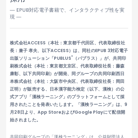
― EPUB対応電子書籍で、インタラクティブ性を実
現 ―
株式会社ACCESS（本社：東京都千代田区、代表取締役社
長：兼子 孝夫、以下ACCESS）は、同社のEPUB 3対応電子
®
出版ソリューション「PUBLUS
（パブラス）」が、共同印
刷株式会社（本社：東京都文京区、代表取締役社長：藤森
康彰、以下共同印刷）が開発、同グループの共同印刷西日
本株式会社（本社：大阪市中央区、代表取締役社長：岡田
正明）が販売する、日本漢字能力検定（以下、漢検）の公
式アプリ「漢検ラーニング」のプラットフォームとして採
用されたことを発表いたします。「漢検ラーニング」は、9
月28日より、App StoreおよびGoogle Playにて配信開
始されました。
共同印刷グループの「漢検ラーニング」は、公益財団法人