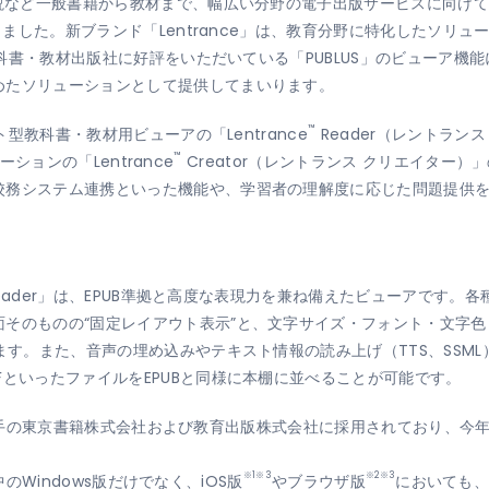
小説など一般書籍から教材まで、幅広い分野の電子出版サービスに向けて
した。新ブランド「Lentrance」は、教育分野に特化したソリュー
は教科書・教材出版社に好評をいただいている「PUBLUS」のビューア
めたソリューションとして提供してまいります。
™
ト型教科書・教材用ビューアの「Lentrance
Reader（レントランス 
™
ューションの「Lentrance
Creator（レントランス クリエイター
校務システム連携といった機能や、学習者の理解度に応じた問題提供
 Reader」は、EPUB準拠と高度な表現力を兼ね備えたビューアです
そのものの“固定レイアウト表示”と、文字サイズ・フォント・文字色
います。また、音声の埋め込みやテキスト情報の読み上げ（TTS、SSM
FといったファイルをEPUBと同様に本棚に並べることが可能です。
科書出版大手の東京書籍株式会社および教育出版株式会社に採用されており、
※1※3
※2※3
供中のWindows版だけでなく、iOS版
やブラウザ版
においても、