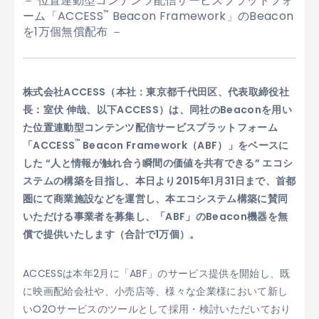
－ 位置連動型コンテンツ配信サービスプラットフォ
ーム「ACCESS
Beacon Framework」のBeacon
™
を1万個無償配布 －
株式会社ACCESS（本社：東京都千代田区、代表取締役社
長：室伏 伸哉、以下ACCESS）は、同社のBeaconを用い
た位置連動型コンテンツ配信サービスプラットフォーム
™
「ACCESS
Beacon Framework（ABF）」をベースに
した “人と情報が触れ合う瞬間の価値を共有できる” エコシ
ステムの構築を目指し、本日より2015年1月31日まで、首都
圏にて商業施設などを運営し、本エコシステム構築に賛同
いただける事業者を募集し、「ABF」のBeacon機器を無
償で提供いたします（合計で1万個）。
ACCESSは本年2月に「ABF」のサービス提供を開始し、既
に映画配給会社や、小売店等、様々な企業様において新し
いO2Oサービスのツールとして採用・検討いただいており