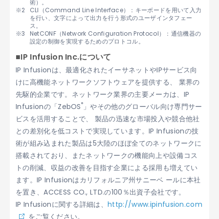
術）。
CLI（Command Line Interface）：キーボードを用いて入力
を行い、文字によって出力を行う形式のユーザインタフェー
ス。
NetCONF（Network Configuration Protocol）：通信機器の
設定の制御を実現するためのプロトコル。
■IP Infusion Inc.について
IP Infusionは、最適化されたイーサネットやIPサービス向
けに高機能ネットワークソフトウェアを提供する、 業界の
先駆的企業です。ネットワーク業界の主要メーカは、IP
®
Infusionの「ZebOS
」やその他のグローバル向け専門サー
ビスを活用することで、 製品の迅速な市場投入や競合他社
との差別化を低コストで実現しています。IP Infusionの技
術が組み込まれた製品は5大陸のほぼ全てのネットワークに
搭載されており、またネットワークの機能向上や設備コス
トの削減、収益の改善を目指す企業による採用も増えてい
ます。IP Infusionはカリフォルニア州サニーベ ールに本社
を置き、ACCESS CO., LTD.の100％出資子会社です。
IP Infusionに関する詳細は、
http://www.ipinfusion.com
をご覧ください。