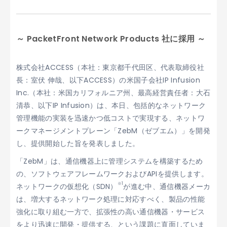
～ PacketFront Network Products 社に採用 ～
株式会社ACCESS（本社：東京都千代田区、代表取締役社
長：室伏 伸哉、以下ACCESS）の米国子会社IP Infusion
Inc.（本社：米国カリフォルニア州、最高経営責任者：大石
清恭、以下IP Infusion）は、本日、包括的なネットワーク
管理機能の実装を迅速かつ低コストで実現する、ネットワ
ークマネージメントプレーン「ZebM（ゼブエム）」を開発
し、提供開始した旨を発表しました。
「ZebM」は、通信機器上に管理システムを構築するため
の、ソフトウェアフレームワークおよびAPIを提供します。
※1
ネットワークの仮想化（SDN）
が進む中、通信機器メーカ
は、増大するネットワーク処理に対応すべく、製品の性能
強化に取り組む一方で、拡張性の高い通信機器・サービス
をより迅速に開発・提供する、という課題に直面していま