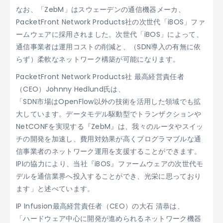
なお、「ZebM」はスウェーデンの通信機器メーカ、
PacketFront Network Products社の次世代「iBOS」ファ
ームウェアに採用されました。次世代「iBOS」によって、
通信事業者は運用コストの削減と、（SDN導入の有無に依
らず）柔軟なネットワーク構築が可能になります。
PacketFront Network Products社 最高経営責任者
（CEO）Johnny Hedlund氏は、
「SDN市場はOpenFlow以外の技術を活用した領域でも拡
大しています。データモデル駆動型でトランザクションや
NetCONFを実現する『ZebM』は、我々のルータやスイッ
チの開発を加速し、費用対効果が高くプログラマブルな通
信事業者のネットワーク運用を支援することができます。
IPIの協力により、当社『iBOS』ファームウェアの次世代モ
デルを通信業界へ投入することができ、光栄に思っており
ます」と述べています。
IP Infusion最高経営責任者（CEO）の大石 清恭は、
「ハードウェア中心に開発が進められるネットワーク機器