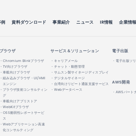
事例
資料ダウンロード
事業紹介
ニュース
IR情報
企業情
ブラウザ
サービス＆ソリューション
電子出版
・Chromium Blinkブラウザ
・キャリアメール
・電子出版ソ
・TV向けブラウザ
・チャット・動態管理
・車載向けブラウザ
・サムスン製サイネージディスプレイ
・組み込みブラウザ・UI/HMI
・デジタルサイネージ
AWS開発
エンジン
・台湾向けリピート通販支援サービス
・ブラウザ技術コンサルティン
・Webデータベース
・AWSパート
グ
・車載向けアプリストア
・WebKitブラウザ
・OSS脆弱性レポートサービ
ス
・Webアプリケーション高速
化コンサルティング