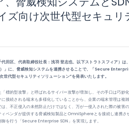
ア、脅威検知システムとSD
ライズ向け次世代型セキュリ
代田区、代表取締役社長：浅羽 登志也、以下ストラトスフィア）は、
）」に、脅威検知システムを連携させることで、「Secure Enterpr
次世代型セキュリティソリューション”を発表いたします。
た「標的型攻撃」と呼ばれるサイバー攻撃が増加し、その手口は巧妙
クに接続される端末も多様化していることから、企業の端末管理は複
では、不正侵入の未然防止だけではなく、万が一侵入された際の被害
ィベンダが提供する脅威検知製品とOmniSphereとを接続し連携
う「Secure Enterprise SDN」を実現します。