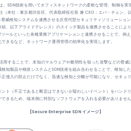
reは、SDN技術を用いてオフィスネットワークの柔軟な管理、制御を
式会社（本社：東京都渋谷区、代表取締役社長 兼 CEO：エバ・チェン
る脅威検知システムを連携させる次世代型セキュリティソリューション
以下アライドテレシス）のスイッチ製品を連携させることにより、「Secur
管理ツールといった各種業務アプリケーションと連携させることで、例
化できるなど、ネットワーク運用管理の効率化を実現します。
とは、SDN技術を活用することで、未知のマルウェアや脆弱性を狙った攻撃など
威検知製品や検疫システムとSDN技術を組み合わせることで、検知し
不正侵入の防止だけでなく、迅速な検知と分離が可能になり、セキュ
ント（不正であると断定はできないが疑わしいイベント）をハンドリ
ができるため、端末側に特別なソフトウェアを入れる必要がありませ
【Secure Enterprise SDN イメージ】