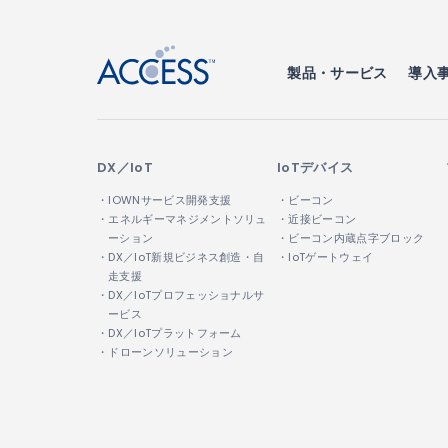
製品・サービス
導入
DX／IoT
IoTデバイス
・IOWNサービス開発支援
・ビーコン
・エネルギーマネジメントソリュ
・近接ビーコン
ーション
・ビーコン内蔵点字ブロック
・DX／IoT新規ビジネス創造・自
・IoTゲートウェイ
走支援
・DX／IoTプロフェッショナルサ
ービス
・DX／IoTプラットフォーム
・ドローンソリューション