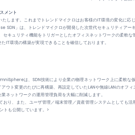
ースメント
」の発表を歓迎いたします。これまでトレンドマイクロはお客様のIT環境の変
erprise SDN」は、トレンドマイクロが開発した次世代セキュリティ
により、セキュリティ機能をトリガーとしたオフィスネットワークの柔軟
たIT環境の構築が実現できることを確信しております。
OmniSphereは、SDN技術により企業の物理ネットワーク上に柔軟
アウト変更のたびに再構築、再設定していたLANや無線LANのオフ
企業ネットワークの運用管理負荷を大幅に削減します。
対応しており、また、ユーザ管理／端末管理／資産管理システムとしても
メントも公開しています。>