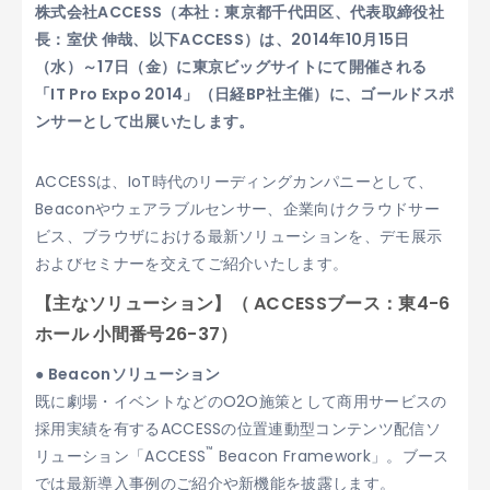
株式会社ACCESS（本社：東京都千代田区、代表取締役社
長：室伏 伸哉、以下ACCESS）は、2014年10月15日
（水）～17日（金）に東京ビッグサイトにて開催される
「IT Pro Expo 2014」（日経BP社主催）に、ゴールドスポ
ンサーとして出展いたします。
ACCESSは、IoT時代のリーディングカンパニーとして、
Beaconやウェアラブルセンサー、企業向けクラウドサー
ビス、ブラウザにおける最新ソリューションを、デモ展示
およびセミナーを交えてご紹介いたします。
【主なソリューション】（ ACCESSブース：東4-6
ホール 小間番号26-37）
● Beaconソリューション
既に劇場・イベントなどのO2O施策として商用サービスの
採用実績を有するACCESSの位置連動型コンテンツ配信ソ
™
リューション「ACCESS
Beacon Framework」。ブース
では最新導入事例のご紹介や新機能を披露します。