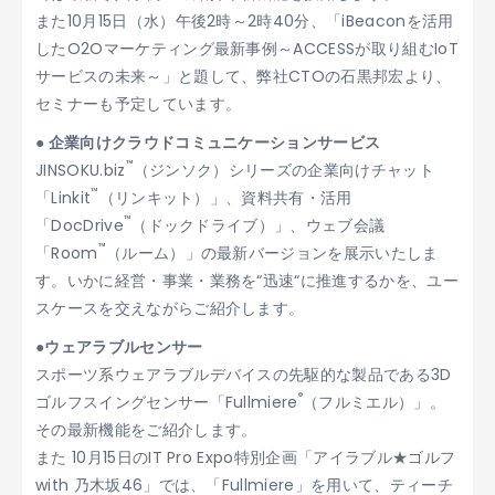
また10月15日（水）午後2時～2時40分、「iBeaconを活用
したO2Oマーケティング最新事例～ACCESSが取り組むIoT
サービスの未来～」と題して、弊社CTOの石黒邦宏より、
セミナーも予定しています。
● 企業向けクラウドコミュニケーションサービス
™
JINSOKU.biz
（ジンソク）シリーズの企業向けチャット
™
「Linkit
（リンキット）」、資料共有・活用
™
「DocDrive
（ドックドライブ）」、ウェブ会議
™
「Room
（ルーム）」の最新バージョンを展示いたしま
す。いかに経営・事業・業務を“迅速“に推進するかを、ユー
スケースを交えながらご紹介します。
●ウェアラブルセンサー
スポーツ系ウェアラブルデバイスの先駆的な製品である3D
®
ゴルフスイングセンサー「Fullmiere
（フルミエル）」。
その最新機能をご紹介します。
また 10月15日のIT Pro Expo特別企画「アイラブル★ゴルフ
with 乃木坂46」では、「Fullmiere」を用いて、ティーチ