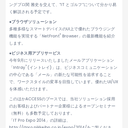
ングプロ関 雅史を交えて、”IT とゴルフ”について分かり易
く解説される予定です。
●ブラウザソリューション
多種多様なスマートデバイスのUI上で優れたブラウジング
®
機能を実現する「NetFront
Browser」の最新機能を紹介
します。
●ビジネス用アプリサービス
今年9月にリリースいたしましたメールアプリケーション
™
「Intray
(イントレイ)」は、ビジネスコミュニケーション
の中心である「メール」の新たな可能性を追求すること
で、ワークスタイルの変革を目指しています。優れたUI/UX
を体感いただけます。
このほかACCESSのブースでは、当社ソリューション採用
のお客様およびパートナー企業様によるオープンセミナー
（無料）も多数予定しております。
「IT Pro Expo 2014」の詳細は、
http://itpro.nikkeibp.co.jp/expo/2014/をご覧くださ