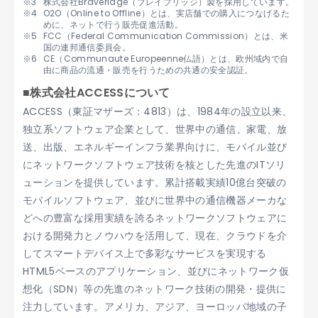
株式会社Braveridge（ブレイブリッジ）製を採用しています。
O2O（Online to Offline）とは、実店舗での購入につなげるた
めに、ネットで行う販売促進活動。
FCC（Federal Communication Commission）とは、米
国の連邦通信委員会。
CE（Communaute Europeenne仏語）とは、欧州域内で自
由に商品の流通・販売を行うための共通の安全認証。
■株式会社ACCESSについて
ACCESS（東証マザーズ：4813）は、1984年の設立以来、
独立系ソフトウェア企業として、世界中の通信、家電、放
送、出版、エネルギーインフラ業界向けに、モバイル並び
にネットワークソフトウェア技術を核とした先進のITソリ
ューションを提供しています。累計搭載実績10億台突破の
モバイルソフトウェア、並びに世界中の通信機器メーカな
どへの豊富な採用実績を誇るネットワークソフトウェアに
おける開発力とノウハウを活用して、現在、クラウドを介
してスマートデバイス上で多彩なサービスを実現する
HTML5ベースのアプリケーション、並びにネットワーク仮
想化（SDN）等の先進のネットワーク技術の開発・提供に
注力しています。アメリカ、アジア、ヨーロッパ地域の子