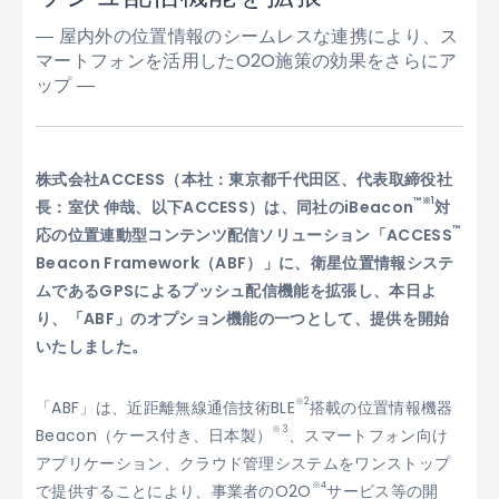
― 屋内外の位置情報のシームレスな連携により、ス
マートフォンを活用したO2O施策の効果をさらにア
ップ ―
株式会社ACCESS（本社：東京都千代田区、代表取締役社
™
※1
長：室伏 伸哉、以下ACCESS）は、同社のiBeacon
対
™
応の位置連動型コンテンツ配信ソリューション「ACCESS
Beacon Framework（ABF）」に、衛星位置情報システ
ムであるGPSによるプッシュ配信機能を拡張し、本日よ
り、「ABF」のオプション機能の一つとして、提供を開始
いたしました。
※2
「ABF」は、近距離無線通信技術BLE
搭載の位置情報機器
※3
Beacon（ケース付き、日本製）
、スマートフォン向け
アプリケーション、クラウド管理システムをワンストップ
※4
で提供することにより、事業者のO2O
サービス等の開