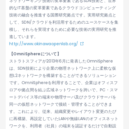
ネットワーキング技術の変革要素であるSDN技術と、世界
的なIT基盤の変革要素であるクラウドコンピューティング
技術の融合を推進する国際研究拠点です。実用研究拠点と
して、SDN/クラウドを利活用するためのユースケースを集
積し、それらを実現するために必要な技術の実用研究を推
進しています。
http://www.okinawaopenlab.org/
【OmniSphereについて】
ストラトスフィアが2013年6月に発表したOmniSphere
は、SDN技術により企業の物理ネットワーク上に柔軟な仮
想L2ネットワークを構築することができるソリューション
です。OmniSphereを利用することで、企業はオフィスフ
ロアや拠点間を結ぶ広域ネットワークを跨いで、PC・スマ
ートデバイス等の端末や物理サーバ及びクラウドサーバを
同一の仮想ネットワークで接続・管理することができま
す。これにより、従来、組織変更やレイアウト変更のたび
に再構築、再設定していたLANや無線LANのオフィスネット
ワークを、利用者（社員）の端末を認証するだけで自動設