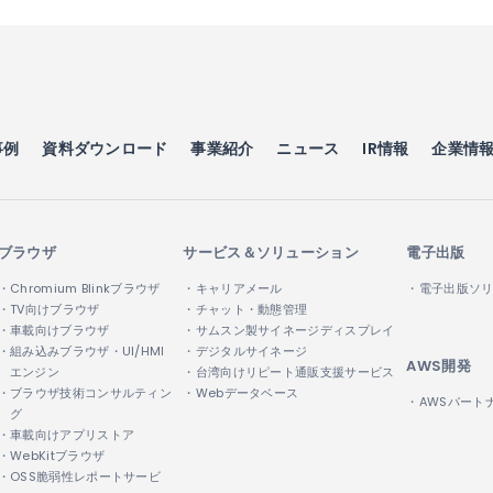
事例
資料ダウンロード
事業紹介
ニュース
IR情報
企業情
ブラウザ
サービス＆ソリューション
電子出版
・Chromium Blinkブラウザ
・キャリアメール
・電子出版ソ
・TV向けブラウザ
・チャット・動態管理
・車載向けブラウザ
・サムスン製サイネージディスプレイ
・組み込みブラウザ・UI/HMI
・デジタルサイネージ
AWS開発
エンジン
・台湾向けリピート通販支援サービス
・ブラウザ技術コンサルティン
・Webデータベース
・AWSパート
グ
・車載向けアプリストア
・WebKitブラウザ
・OSS脆弱性レポートサービ