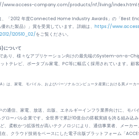
/www.access-company.com/products/nf/living/index.
、「2012 年度Connected Home Industry Awards」の「Best Enabli
ける最も優れた製品）」賞を受賞しています。詳細は、
https://www.acces
012/120510_02/
をご覧ください。
(SiS)について
であり、様々なアプリケーション向けの最先端のSystem-on-a-Chi
ネットテレビ、ポータブル家電、PC等に幅広く採用されています。顧客
lliance（略称DLNA）は、家電、モバイル、およびパーソナルコンピュータ産業における異
、世界中の通信、家電、放送、出版、エネルギーインフラ業界向けに、モ
グローバル企業です。全世界で累計10億台の搭載実績を誇る組み込み向け
など、柔軟かつ拡張性が高いテクノロジにより、通信事業者、メーカー
在、クラウド技術をベースにした電子出版プラットフォーム「ACCE