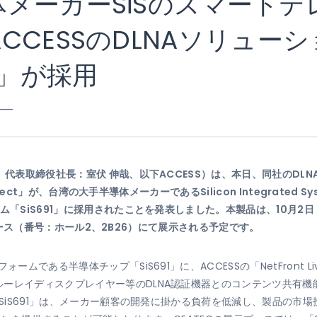
メーカーSiSのスマート
CESSのDLNAソリューション
ct」が採用
 ―
締役社長：室伏 伸哉、以下ACCESS）は、本日、同社のDLNA（Digital 
onnect」が、台湾の大手半導体メーカーであるSilicon Integrated 
ム「SiS691」に採用されたことを発表しました。本製品は、10月2
LNAブース（番号：ホール2、2B26）にて展示される予定です。
ムである半導体チップ「SiS691」に、ACCESSの「NetFront Li
イディスクプレイヤー等のDLNA認証機器とのコンテンツ共有機能を強化し
「SiS691」は、メーカー顧客の開発に掛かる負荷を低減し、製品の市