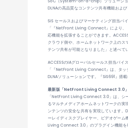
SoC（System-on-a-chip）ソリ
DLNAの高品質なコンテンツ共有機能およ
SiS セールスおよびマーケティング担当バイス
「『NetFront Living Connec
応機能を拡張することができます。ACCES
クラウド側や、ホームネットワーク上のス
テンツ共有が可能となりました」と述べて
ACCESSのIAグローバルセールス担当バイスプレ
「『NetFront Living Conn
DLNAソリューションです。『SiS69
最新版「NetFront Living Connect 3
「NetFront Living Connec
るマルチメディアホームネットワークの実現に向け、「
ンテンツの安全な共有を実現しています。DLN
ーレイディスクプレイヤー、ビデオゲーム機
Living Connect 3.0」のプラグ