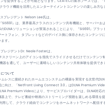
ューションを提供することが可能となります。CEATECの展示ブースでは、「
びクラウド機能を活用したエンターテイメントコンテンツの楽しみ方な
プレジデント Nelson Lee氏は、
t』により、『SiS691』は、業界最高クラスのコンテンツ共有機能と、サーバー
SのDLNAソリューションが実装されることにより、『SiS691』プ
マートフォン、タブレットなどのデバイス側に保存されたコンテンツ
います。
ジデントDr. Neale Fosterは、
ect』は、タッチスクリーン上のアイコンを指先でスライドさせるだけでコン
1』搭載機器を通して、ユーザーに素晴らしいコンテンツ共有体験を提供で
.0」について
t 3.0」は、シームレスに接続されたホームエコシステムの構築を実現する次世
NetFront Living Connect 3.0」はDLNA Premiu
A Premium Videoにより、サービスプロバイダーは、DLNA
器上で、テレビ番組や映画のストリーミング視聴を楽しめる環境を提供で
イン機能を利用して、クラウド経由でコンテンツをホームネットワークへ配信する