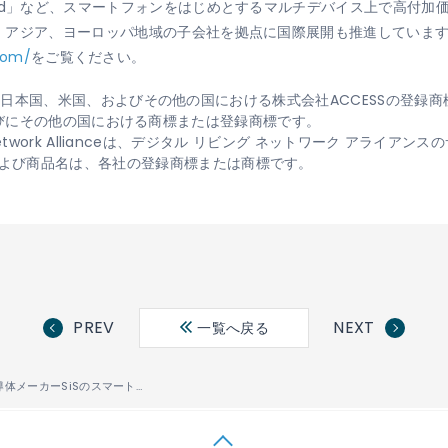
Ad」など、スマートフォンをはじめとするマルチデバイス上で高付加
、アジア、ヨーロッパ地域の子会社を拠点に国際展開も推進していま
com/
をご覧ください。
ontは、日本国、米国、およびその他の国における株式会社ACCESSの登
.の米国ならびにその他の国における商標または登録商標です。
ng Network Allianceは、デジタル リビング ネットワーク アライ
よび商品名は、各社の登録商標または商標です。
PREV
NEXT
一覧へ戻る
台湾の大手半導体メーカーSiSのスマートテレビ向けプラットフォームに、ACCESSのDLNAソリューション「NetFront