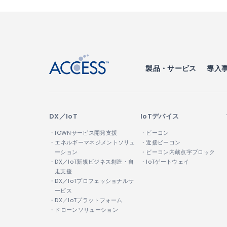
↑
製品・サービス
導入
DX／IoT
IoTデバイス
・IOWNサービス開発支援
・ビーコン
・エネルギーマネジメントソリュ
・近接ビーコン
ーション
・ビーコン内蔵点字ブロック
・DX／IoT新規ビジネス創造・自
・IoTゲートウェイ
走支援
・DX／IoTプロフェッショナルサ
ービス
・DX／IoTプラットフォーム
・ドローンソリューション