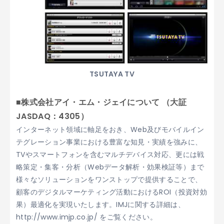
TSUTAYA TV
■株式会社アイ・エム・ジェイについて （大証
JASDAQ：4305）
インターネット領域に軸足をおき、Web及びモバイルイン
テグレーション事業における豊富な知見・実績を強みに、
TVやスマートフォンを含むマルチデバイス対応、更には戦
略策定・集客・分析（Webデータ解析・効果検証等）まで
様々なソリューションをワンストップで提供することで、
顧客のデジタルマーケティング活動におけるROI（投資対効
果）最適化を実現いたします。IMJに関する詳細は、
http://www.imjp.co.jp/ をご覧ください。