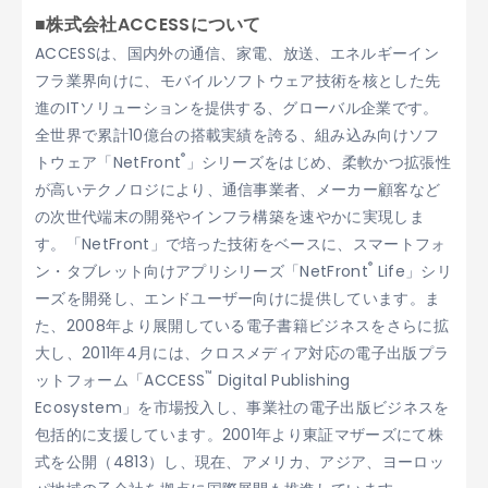
■株式会社ACCESSについて
ACCESSは、国内外の通信、家電、放送、エネルギーイン
フラ業界向けに、モバイルソフトウェア技術を核とした先
進のITソリューションを提供する、グローバル企業です。
全世界で累計10億台の搭載実績を誇る、組み込み向けソフ
®
トウェア「NetFront
」シリーズをはじめ、柔軟かつ拡張性
が高いテクノロジにより、通信事業者、メーカー顧客など
の次世代端末の開発やインフラ構築を速やかに実現しま
す。「NetFront」で培った技術をベースに、スマートフォ
®
ン・タブレット向けアプリシリーズ「NetFront
Life」シリ
ーズを開発し、エンドユーザー向けに提供しています。ま
た、2008年より展開している電子書籍ビジネスをさらに拡
大し、2011年4月には、クロスメディア対応の電子出版プラ
™
ットフォーム「ACCESS
Digital Publishing
Ecosystem」を市場投入し、事業社の電子出版ビジネスを
包括的に支援しています。2001年より東証マザーズにて株
式を公開（4813）し、現在、アメリカ、アジア、ヨーロッ