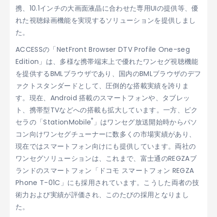
携、10.1インチの大画面液晶に合わせた専用UIの提供等、優
れた視聴録画機能を実現するソリューションを提供しまし
た。
ACCESSの「NetFront Browser DTV Profile One-seg
Edition」は、多様な携帯端末上で優れたワンセグ視聴機能
を提供するBMLブラウザであり、国内のBMLブラウザのデフ
ァクトスタンダードとして、圧倒的な搭載実績を誇りま
す。現在、Android 搭載のスマートフォンや、タブレッ
ト、携帯型TVなどへの搭載も拡大しています。一方、ピク
®
セラの「StationMobile
」はワンセグ放送開始時からパソ
コン向けワンセグチューナーに数多くの市場実績があり、
現在ではスマートフォン向けにも提供しています。両社の
ワンセグソリューションは、これまで、富士通のREGZAブ
ランドのスマートフォン「ドコモ スマートフォン REGZA
Phone T-01C」にも採用されています。こうした両者の技
術力および実績が評価され、このたびの採用となりまし
た。