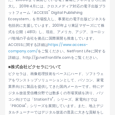
大し、2011年4月には、クロスメディア対応の電子出版プラ
™
ットフォーム「ACCESS
Digital Publishing
Ecosystem」を市場投入し、事業社の電子出版ビジネスを
包括的に支援しています。2001年より東証マザーズにて株
式を公開（4813）し、現在、アメリカ、アジア、ヨーロッ
パ地域の子会社を拠点に国際展開も推進しています。
ACCESSに関する詳細は
https://www.access-
company.com/
をご覧ください。NetFront Lifeに関する
詳細は、http://jp.netfrontlife.comをご覧ください。
■株式会社ピクセラについて
ピクセラは、画像処理技術をベースにハード、ソフトウェ
アをワンストップソリューションとして、パソコン、家電
業界向けに製品を提供してきた国内メーカーです。特にデ
ジタル放送受信機分野では数多くの市場実績を誇り、パソ
®
コン向けでは「StationTV
」シリーズ、家電向けでは
®
「PRODIA
」シリーズを展開しています。また、地上デジ
タルチューナーではデジタル放送の普及に大きな貢献をし