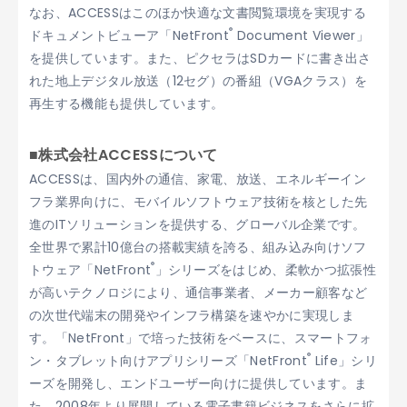
なお、ACCESSはこのほか快適な文書閲覧環境を実現する
®
ドキュメントビューア「NetFront
Document Viewer」
を提供しています。また、ピクセラはSDカードに書き出さ
れた地上デジタル放送（12セグ）の番組（VGAクラス）を
再生する機能も提供しています。
■株式会社ACCESSについて
ACCESSは、国内外の通信、家電、放送、エネルギーイン
フラ業界向けに、モバイルソフトウェア技術を核とした先
進のITソリューションを提供する、グローバル企業です。
全世界で累計10億台の搭載実績を誇る、組み込み向けソフ
®
トウェア「NetFront
」シリーズをはじめ、柔軟かつ拡張性
が高いテクノロジにより、通信事業者、メーカー顧客など
の次世代端末の開発やインフラ構築を速やかに実現しま
す。「NetFront」で培った技術をベースに、スマートフォ
®
ン・タブレット向けアプリシリーズ「NetFront
Life」シリ
ーズを開発し、エンドユーザー向けに提供しています。ま
た、2008年より展開している電子書籍ビジネスをさらに拡