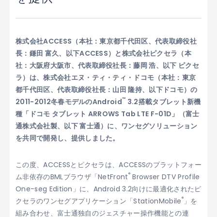
株式会社ACCESS（本社：東京都千代田区、代表取締役社
長：鎌田 富久、以下ACCESS）と株式会社ピクセラ（本
社：大阪府大阪市、代表取締役社長：藤岡 浩、以下 ピクセ
ラ）は、株式会社エヌ・ティ・ティ・ドコモ（本社：東京
都千代田区、代表取締役社長：山田 隆持、以下ドコモ）の
™
2011-2012冬春モデルのAndroid
3.2搭載タブレット新機
種「ドコモ タブレット ARROWS Tab LTE F-01D」（富士
通株式会社製、以下 富士通）に、ワンセグソリューション
を共同で開発し、提供しました。
この度、ACCESSとピクセラは、ACCESSのプラットフォー
®
ム非依存のBMLブラウザ「NetFront
Browser DTV Profile
One-seg Edition」に、Android 3.2向けに最適化されたピ
®
クセラのワンセグアプリケーション「StationMobile
」を
組み合わせ、富士通独自のジェスチャー操作機能との連