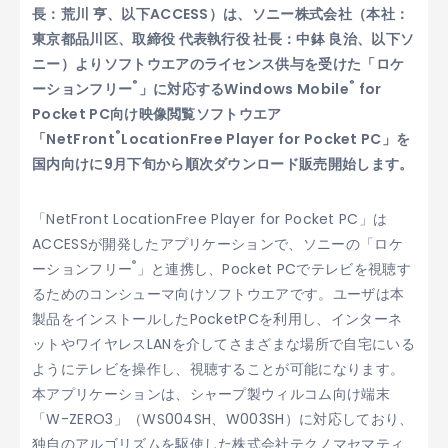
長：荒川 亨、以下ACCESS）は、ソニー株式会社（本社：
東京都品川区、取締役 代表執行役 社長：中鉢 良治、以下ソ
ニー）よりソフトウエアのライセンス供与を受けた「ロケ
®
®
ーションフリー
」に対応するWindows Mobile
for
Pocket PC向け映像閲覧ソフトウエア
®
「NetFront
LocationFree Player for Pocket PC」を
国内向けに9月下旬から順次ダウンロード販売開始します。
「NetFront LocationFree Player for Pocket PC」は
ACCESSが開発したアプリケーションで、ソニーの「ロケ
®
ーションフリー
」と連携し、Pocket PCでテレビを視聴す
るためのコンシューマ向けソフトウエアです。ユーザは本
製品をインストールしたPocketPCを利用し、インターネ
ットやワイヤレスLANを介してさまざまな場所で自宅にいる
ようにテレビを操作し、視聴することが可能になります。
本アプリケーションは、シャープ製ウィルコム向け端末
「W-ZERO3」（WS004SH、W003SH）に対応しており、
独自のアルゴリズムを駆使した株式会社テクノマセマティ