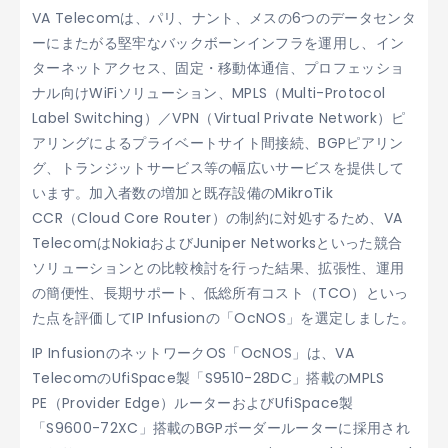
VA Telecomは、パリ、ナント、メスの6つのデータセンタ
ーにまたがる堅牢なバックボーンインフラを運用し、イン
ターネットアクセス、固定・移動体通信、プロフェッショ
ナル向けWiFiソリューション、MPLS（Multi-Protocol
Label Switching）／VPN（Virtual Private Network）ピ
アリングによるプライベートサイト間接続、BGPピアリン
グ、トランジットサービス等の幅広いサービスを提供して
います。加入者数の増加と既存設備のMikroTik
CCR（Cloud Core Router）の制約に対処するため、VA
TelecomはNokiaおよびJuniper Networksといった競合
ソリューションとの比較検討を行った結果、拡張性、運用
の簡便性、長期サポート、低総所有コスト（TCO）といっ
た点を評価してIP Infusionの「OcNOS」を選定しました。
IP InfusionのネットワークOS「OcNOS」は、VA
TelecomのUfiSpace製「S9510-28DC」搭載のMPLS
PE（Provider Edge）ルーターおよびUfiSpace製
「S9600-72XC」搭載のBGPボーダールーターに採用され