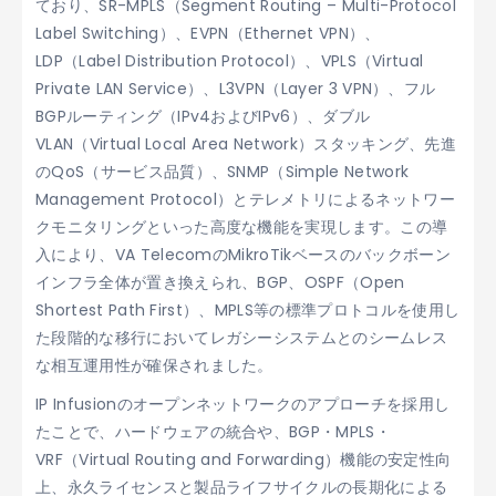
ており、SR-MPLS（Segment Routing – Multi-Protocol
Label Switching）、EVPN（Ethernet VPN）、
LDP（Label Distribution Protocol）、VPLS（Virtual
Private LAN Service）、L3VPN（Layer 3 VPN）、フル
BGPルーティング（IPv4およびIPv6）、ダブル
VLAN（Virtual Local Area Network）スタッキング、先進
のQoS（サービス品質）、SNMP（Simple Network
Management Protocol）とテレメトリによるネットワー
クモニタリングといった高度な機能を実現します。この導
入により、VA TelecomのMikroTikベースのバックボーン
インフラ全体が置き換えられ、BGP、OSPF（Open
Shortest Path First）、MPLS等の標準プロトコルを使用し
た段階的な移行においてレガシーシステムとのシームレス
な相互運用性が確保されました。
IP Infusionのオープンネットワークのアプローチを採用し
たことで、ハードウェアの統合や、BGP・MPLS・
VRF（Virtual Routing and Forwarding）機能の安定性向
上、永久ライセンスと製品ライフサイクルの長期化による