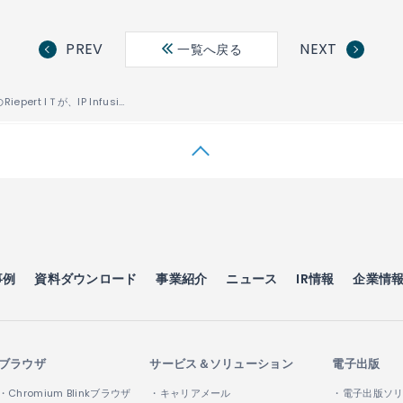
PREV
NEXT
一覧へ戻る
オーストリアのRiepert IＴが、IP InfusionおよびEPS Globalの支援により、ネットワークをアップデート
事例
資料ダウンロード
事業紹介
ニュース
IR情報
企業情
ブラウザ
サービス＆ソリューション
電子出版
・Chromium Blinkブラウザ
・キャリアメール
・電子出版ソ