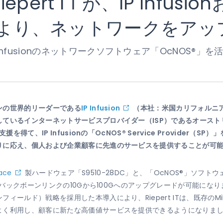
ert IＴが、IP Infusio
援により、ネットワークをア
P Infusionのネットワークソフトウェア「OcNOS®
ンの世界的リーダーである
IP Infusion
（本社：米国カリフォルニ
ているインターネットサービスプロバイダー（ISP）であるオースト
支援を得て、IP Infusionの「OcNOS® Service Provide
りに応え、個人および企業顧客に先進のサービスを提供することが可
ace
製ハードウェア「S9510-28DC」と、「OcNOS®」ソフトウェアが
し、バックボーンリンクの10Gから100Gへのアップグレードが可能に
ールド）戦略を採用した本導入により、Riepert ITは、既存のMi
よく利用し、顧客に新たな高価値サービスを提供できるようになりま