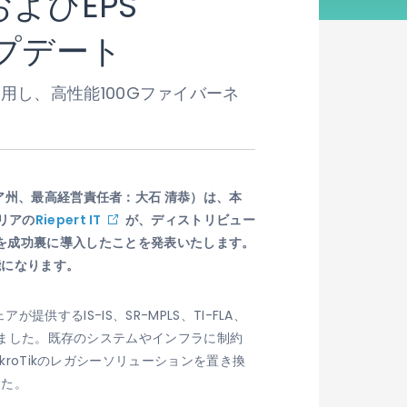
nおよびEPS
ップデート
」を活用し、高性能100Gファイバーネ
ア州、最高経営責任者：大石 清恭）は、本
リアの
Riepert IT
が、ディストリビュー
r（SP）」を成功裏に導入したことを発表いたします。
能になります。
提供するIS-IS、SR-MPLS、TI-FLA、
なりました。既存のシステムやインフラに制約
kroTikのレガシーソリューションを置き換
した。