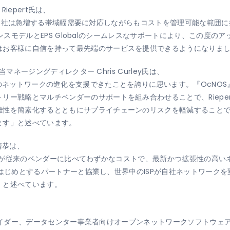
 Riepert氏は、
おかげで、当社は急増する帯域幅需要に対応しながらもコストを管理可能な範
ライセンスモデルとEPS Globalのシームレスなサポートにより、この
はお客様に自信を持って最先端のサービスを提供できるようになりま
当マネージングディレクター Chris Curley氏は、
pert ITのネットワークの進化を支援できたことを誇りに思います。『O
ー戦略とマルチベンダーのサポートを組み合わせることで、Rieper
を簡素化するとともにサプライチェーンのリスクを軽減することで、Rie
ます」と述べています。
 清恭は、
cNOS』が従来のベンダーに比べてわずかなコストで、最新かつ拡張性の
alをはじめとするパートナーと協業し、世界中のISPが自社ネットワー
」と述べています。
スプロバイダー、データセンター事業者向けオープンネットワークソフトウ