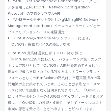
YANG（Yet Another Next Generation）データモデ
ルを使用したNETCONF（Network Configuration
Protocol）のプログラマブルAPI
YANGデータモデルを使用したgNMI（gRPC Network
Management Interface）ベースのストリーミングとサ
ブスクリプションベースの遠隔測定
IP InfusionのZabbix SNMPテンプレートにより、
「OcNOS」搭載デバイスの検出と監視
IP Infusion 最高経営責任者（CEO）緒方 淳は、
「IP Infusionは25年にわたり、パフォーマンス第一のソフ
トウェア製品として『OcNOS』の開発を進めてきました。
世界中で最も支持されている独立系ネットワークプラット
フォームとしてのIP Infusionの評判は、市場実証済みの専
門知識の上に築かれています。このことは多彩なユースケ
ースにおいて幾度となく証明されてきました。『OcNOS』
によりデータセンターの400G対応アップグレードするお客
様は、『OcNOS』の性能と柔軟性、そしてトータルコスト
削減の恩恵を受けることが出来ます」と述べています。