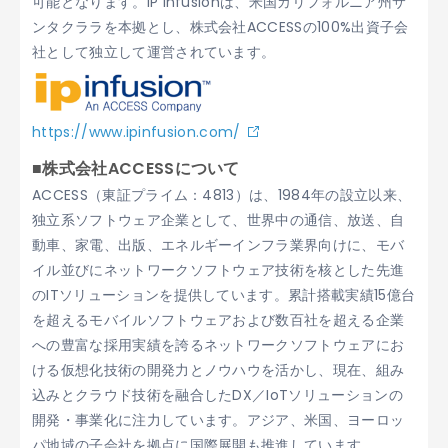
可能となります。IP Infusionは、米国カリフォルニア州サ
ンタクララを本拠とし、株式会社ACCESSの100%出資子会
社として独立して運営されています。
https://www.ipinfusion.com/
■株式会社ACCESSについて
ACCESS（東証プライム：4813）は、1984年の設立以来、
独立系ソフトウェア企業として、世界中の通信、放送、自
動車、家電、出版、エネルギーインフラ業界向けに、モバ
イル並びにネットワークソフトウェア技術を核とした先進
のITソリューションを提供しています。累計搭載実績15億台
を超えるモバイルソフトウェアおよび数百社を超える企業
への豊富な採用実績を誇るネットワークソフトウェアにお
ける仮想化技術の開発力とノウハウを活かし、現在、組み
込みとクラウド技術を融合したDX／IoTソリューションの
開発・事業化に注力しています。アジア、米国、ヨーロッ
パ地域の子会社を拠点に国際展開も推進しています。