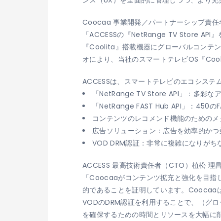
Coocaa 事業開発／パートナーシップ責任者 
「ACCESSの『NetRange TV St
『Coolita』搭載機器にグローバルコン
オにより、当社のスマートテレビOS『Co
ACCESSは、スマートテレビのエコシステ
「NetRange TV Store API」：
「NetRange FAST Hub API」：4
コンテンツのレコメンド機能のためのメ
広告ソリューション：広告を効率的かつ
VOD DRM認証：非常に複雑になりがち
ACCESS 最高技術責任者（CTO）植松 理
「Coocaaがコンテンツ拡充と強化を目指
的であることを証明しています。Coocaa
VODのDRM認証を利用することで、（グ
を確保するための時間とリソースを大幅に