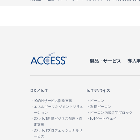
↑
製品・サービス
導入
DX／IoT
IoTデバイス
・IOWNサービス開発支援
・ビーコン
・エネルギーマネジメントソリュ
・近接ビーコン
ーション
・ビーコン内蔵点字ブロック
・DX／IoT新規ビジネス創造・自
・IoTゲートウェイ
走支援
・DX／IoTプロフェッショナルサ
ービス