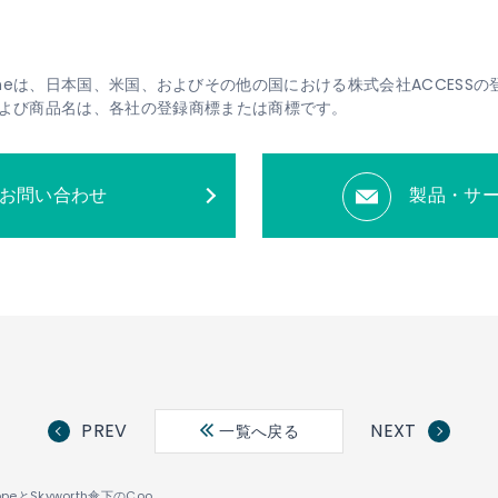
S Twineは、日本国、米国、およびその他の国における株式会社ACCES
よび商品名は、各社の登録商標または商標です。
お問い合わせ
製品・サ
PREV
NEXT
一覧へ戻る
ACCESS EuropeとSkyworth傘下のCoocaa、 スマートテレビ向けグローバルコンテンツの強化で戦略的提携を締結