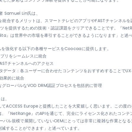
Samuel Lin氏は、
ore API』を統合するメリットは、スマートテレビのアプリやFASTチャ
テンツを提供するための技術・認証課題をクリアできることです。『Net
olita』は世界中の市場を牽引することができるようになります」と述
ムを強化する以下の各種サービスをCoocaaに提供します。
多彩なアプリをシームレスに統合
50のFASTチャンネルへのアクセス
タデータ：各ユーザーに合わせたコンテンツをおすすめすることでUX
効果的に統合
なグローバルなVOD DRM認証プロセスを包括的に管理
昌は、
してACCESS Europeと提携したことを大変嬉しく思います。この
は、『NetRange』のAPIを通じて、完全にライセンス化されたコ
ローバル規模で展開していないOEMにとっては非常に複雑な作業とな
削減することができます」と述べています。