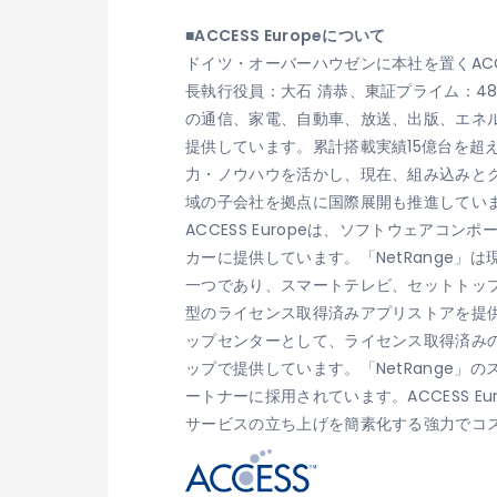
■ACCESS Europeについて
ドイツ・オーバーハウゼンに本社を置くACCES
長執行役員：大石 清恭、東証プライム：48
の通信、家電、自動車、放送、出版、エネ
提供しています。累計搭載実績15億台を
力・ノウハウを活かし、現在、組み込みとク
域の子会社を拠点に国際展開も推進してい
ACCESS Europeは、ソフトウェア
カーに提供しています。「NetRange」は現在
一つであり、スマートテレビ、セットトッ
型のライセンス取得済みアプリストアを提
ップセンターとして、ライセンス取得済み
ップで提供しています。「NetRange」のスマ
ートナーに採用されています。ACCESS 
サービスの立ち上げを簡素化する強力でコ