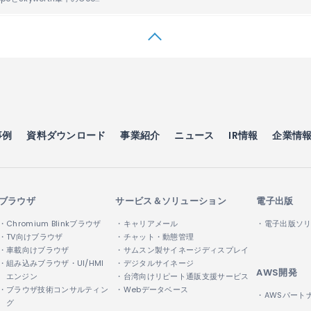
事例
資料ダウンロード
事業紹介
ニュース
IR情報
企業情
ブラウザ
サービス＆ソリューション
電子出版
・Chromium Blinkブラウザ
・キャリアメール
・電子出版ソ
・TV向けブラウザ
・チャット・動態管理
・車載向けブラウザ
・サムスン製サイネージディスプレイ
・組み込みブラウザ・UI/HMI
・デジタルサイネージ
AWS開発
エンジン
・台湾向けリピート通販支援サービス
・ブラウザ技術コンサルティン
・Webデータベース
・AWSパート
グ