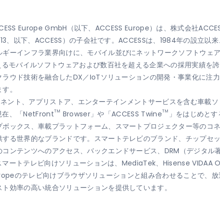
S Europe GmbH（以下、ACCESS Europe）は、株式会社A
13、以下、ACCESS）の子会社です。ACCESSは、1984年の設
ルギーインフラ業界向けに、モバイル並びにネットワークソフトウェア
超えるモバイルソフトウェアおよび数百社を超える企業への採用実績を
ラウド技術を融合したDX／IoTソリューションの開発・事業化に注
ます。
コンポーネント、アプリストア、エンターテインメントサービスを含む車
TM
TM
、「NetFront
Browser」や「ACCESS Twine
」をはじめとする
プボックス、車載プラットフォーム、スマートプロジェクター等のコ
供する世界的なブランドです。スマートテレビのブランド、チップセ
のコンテンツへのアクセス、バックエンドサービス、DRM（デジタル
ートテレビ向けソリューションは、MediaTek、Hisense VIDAA O
Europeのテレビ向けブラウザソリューションと組み合わせることで
スト効率の高い統合ソリューションを提供しています。