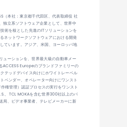
CCESS（本社：東京都千代田区、代表取締役 社
立以来、独立系ソフトウェア企業として、世界中
技術を核とした先進のITソリューションを
誇るネットワークソフトウェアにおける開発
力しています。アジア、米国、ヨーロッパ地
載ソリューションを、世界最大級の自動車メー
ACCESS Europeのブランドファミリーの
ネクテッドデバイス向けにホワイトレーベル
ットベンダー、オペレーター向けにワンスト
著作権管理）認証プロセスの実行をワンスト
.S.、TCL MOKAを含む世界300社以上のパ
、放送局、ビデオ事業者、テレビメーカーに新